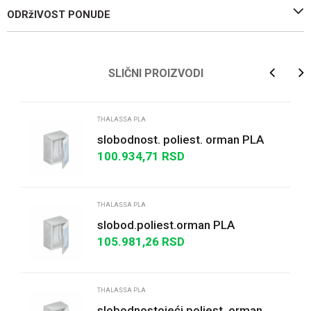
ODRžIVOST PONUDE
Ime/Nadimak
SLIČNI PROIZVODI
Email
THALASSA PLA
slobodnost. poliest. orman PLA
kompl.zaptiven VŠD750x500x320
100.934,71
RSD
Poruka
IP65 providna vr...
THALASSA PLA
slobod.poliest.orman PLA
kompletno zaptiven VŠD
105.981,26
RSD
750x500x420 IP65 providna vra...
POŠALJI
THALASSA PLA
slobodnostojeći poliest. orman