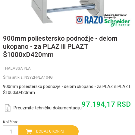
900mm poliestersko podnožje - delom
ukopano - za PLAZ ili PLAZT
Š1000xD420mm
THALASSA PLA
Šifra artikla:
NSYZHPLA104G
900mm poliestersko podnožje - delom ukopano - za PLAZ ili PLAZT
Š1000xD420mm
97.194,17
RSD
Preuzmite tehničku dokumentaciju
Količina:
DODAJ U KORPU