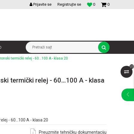
VELIKI IZBOR MODULARNIH PREKIDACA I UTICNICA
Prijavite se
Registrujte se
0
0
p
Pretraži sajt
onski termički relej - 60...100 A - klasa 20
(
0
)
ki termički relej - 60...100 A - klasa
elej - 60...100 A - klasa 20
Preuzmite tehničku dokumentaciju