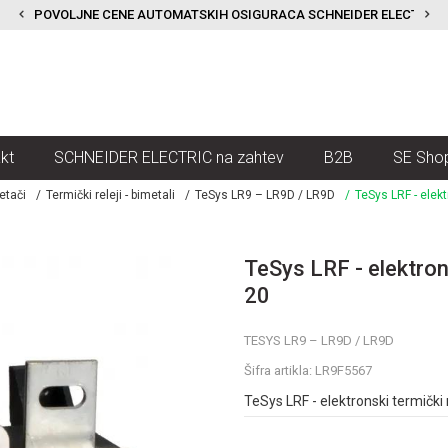
POVOLJNE CENE AUTOMATSKIH OSIGURACA SCHNEIDER ELECTRIC
kt
SCHNEIDER ELECTRIC na zahtev
B2B
SE Sho
etači
Termički releji - bimetali
TeSys LR9 – LR9D / LR9D
TeSys LRF - elektr
TeSys LRF - elektrons
20
TESYS LR9 – LR9D / LR9D
Šifra artikla:
LR9F5567
TeSys LRF - elektronski termički r