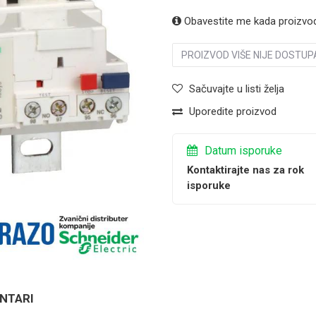
Obavestite me kada proizvo
PROIZVOD VIŠE NIJE DOSTUP
Sačuvajte u listi želja
Uporedite proizvod
Datum isporuke
Kontaktirajte nas za rok
isporuke
NTARI