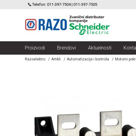
SCHNEIDER ELECTRIC
Telefon: 011-397-7504 | 011-397-7505
VELIKI IZBOR MODULARNIH PREKIDACA I UTICNICA
Proizvodi
Brendovi
Aktuelnosti
Konta
Razoelektro
Artikli
Automatizacija i kontrola
Motorni pokr