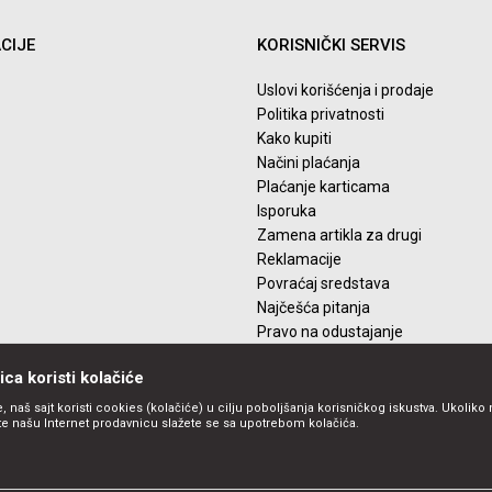
CIJE
KORISNIČKI SERVIS
Uslovi korišćenja i prodaje
Politika privatnosti
Kako kupiti
Načini plaćanja
Plaćanje karticama
Isporuka
Zamena artikla za drugi
Reklamacije
Povraćaj sredstava
Najčešća pitanja
Pravo na odustajanje
ca koristi kolačiće
, naš sajt koristi cookies (kolačiće) u cilju poboljšanja korisničkog iskustva. Ukoliko 
ite našu Internet prodavnicu slažete se sa upotrebom kolačića.