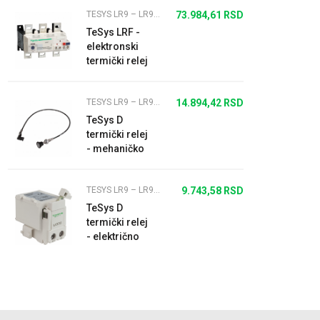
TESYS LR9 – LR9D / LR9D
73.984,61
RSD
TeSys LRF -
elektronski
termički relej
- 132...220 A -
klasa 10
TESYS LR9 – LR9D / LR9D
14.894,42
RSD
TeSys D
termički relej
- mehaničko
daljinsko
upravljanje
TESYS LR9 – LR9D / LR9D
9.743,58
RSD
TeSys D
termički relej
- električno
daljinsko
isključenje -
110 V DC/AC