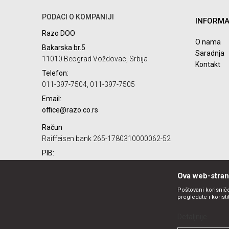
PODACI O KOMPANIJI
INFORMA
Poruka
Razo DOO
O nama
Bakarska br.5
Saradnja
11010 Beograd Voždovac, Srbija
Kontakt
Telefon:
011-397-7504, 011-397-7505
Email:
POŠALJI
office@razo.co.rs
Račun
Raiffeisen bank 265-1780310000062-52
PIB:
101732806
Ova web-strani
Matični broj:
07784287
Poštovani korisniče
pregledate i korist
Detaljnije