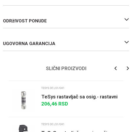
ODRžIVOST PONUDE
UGOVORNA GARANCIJA
Ime/Nadimak
SLIČNI PROIZVODI
Email
TESYS DF, LS1/GK1
TeSys rastavljač sa osig.- rastavni
ulošci 8.5 x 31.5 mm gG 16 A -bez
206,46
RSD
Poruka
indikac...
TESYS DF, LS1/GK1