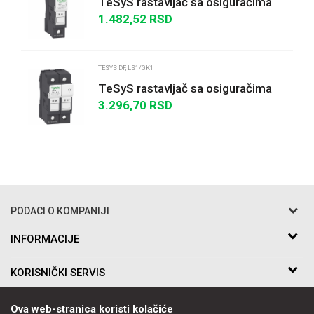
TeSyS rastavljač sa osiguračima
1P 25A - veličina osigurača 8.5 x
1.482,52
RSD
31.5 mm
POŠALJI
TESYS DF, LS1/GK1
TeSyS rastavljač sa osiguračima
2P 25A - veličina osigurača 8.5 x
3.296,70
RSD
31.5 mm
PODACI O KOMPANIJI
Razo DOO
INFORMACIJE
O nama
Bakarska br.5
KORISNIČKI SERVIS
Saradnja
11010 Beograd Voždovac, Srbija
Kontakt
Uslovi korišćenja i prodaje
Telefon:
PRATITE NAS
Ova web-stranica koristi kolačiće