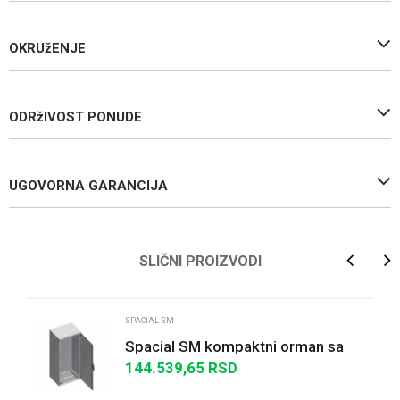
OKRUžENJE
ODRžIVOST PONUDE
UGOVORNA GARANCIJA
Ime/Nadimak
SLIČNI PROIZVODI
Email
SPACIAL SM
Spacial SM kompaktni orman sa
montažnom pločom -
144.539,65
RSD
Poruka
VŠD1800x800x500 mm