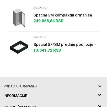
SPACIAL SM
Spacial SM kompaktni orman sa
providnim vratima -
249.068,64
RSD
1800x800x500 mm
POŠALJI
SPACIAL SM
Spacial SF/SM prednje podnožje -
100x600 mm
13.041,72
RSD
PODACI O KOMPANIJI
Razo DOO
INFORMACIJE
O nama
Bakarska br.5