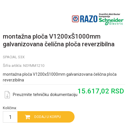
montažna ploča V1200xŠ1000mm
galvanizovana čelična ploča reverzibilna
SPACIAL S3X
Šifra artikla:
NSYMM1210
montažna ploča V1200xŠ1000mm galvanizovana čelična ploča
reverzibilna
15.617,02
RSD
Preuzmite tehničku dokumentaciju
Količina:
DODAJ U KORPU