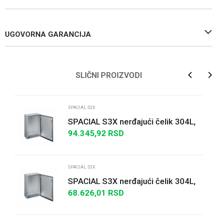
UGOVORNA GARANCIJA
Ime/Nadimak
SLIČNI PROIZVODI
Email
SPACIAL S3X
SPACIAL S3X nerđajući čelik 304L,
Scotch Brite® obrada,
94.345,92
RSD
Poruka
V600xŠ600xD250 mm.
SPACIAL S3X
SPACIAL S3X nerđajući čelik 304L,
Scotch Brite® završna
68.626,01
RSD
obrada,V600xŠ400xD200...
POŠALJI