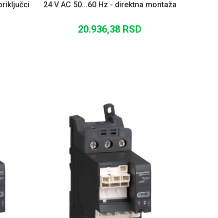
priključci
24 V AC 50...60 Hz - direktna montaža
20.936,38
RSD
U
DODAJ U KORPU
UPOREDI