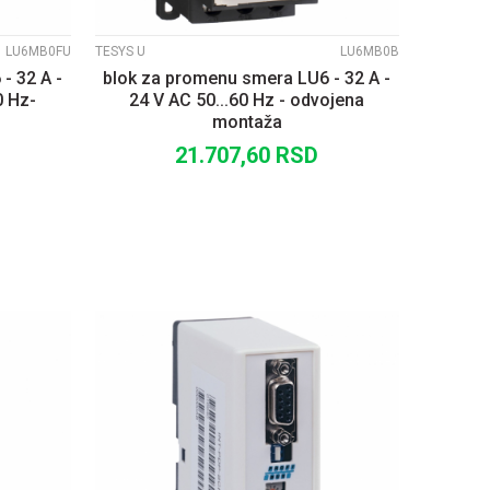
LU6MB0FU
TESYS U
LU6MB0B
- 32 A -
blok za promenu smera LU6 - 32 A -
0 Hz-
24 V AC 50...60 Hz - odvojena
montaža
21.707,60
RSD
U
DODAJ U KORPU
UPOREDI