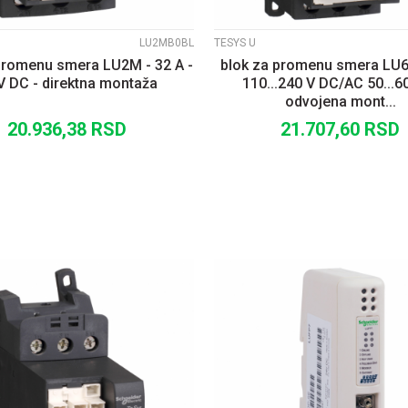
LU2MB0BL
TESYS U
promenu smera LU2M - 32 A -
blok za promenu smera LU6 
V DC - direktna montaža
110...240 V DC/AC 50...6
odvojena mont...
20.936,38
RSD
21.707,60
RSD
DODAJ U KORPU
DODAJ U KORP
UPOREDI
UPOREDI