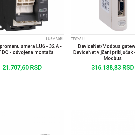
LU6MB0BL
TESYS U
 promenu smera LU6 - 32 A -
DeviceNet/Modbus gatewa
V DC - odvojena montaža
DeviceNet vijčani priključak
Modbus
21.707,60
RSD
316.188,83
RSD
DODAJ U KORPU
DODAJ U KORP