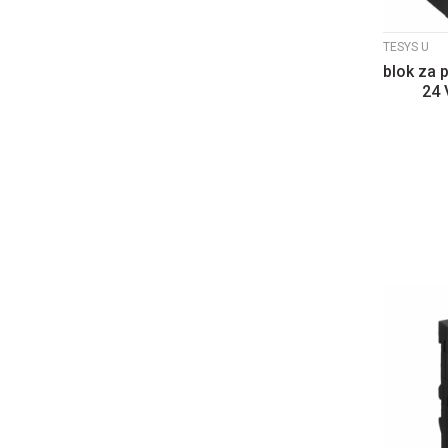
TESYS U
blok za 
24 