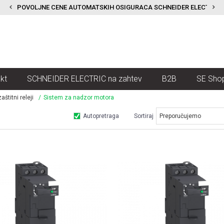
POVOLJNE CENE AUTOMATSKIH OSIGURACA SCHNEIDER ELECTRIC
kt
SCHNEIDER ELECTRIC na zahtev
B2B
SE Sho
aštitni releji
Sistem za nadzor motora
Autopretraga
Sortiraj