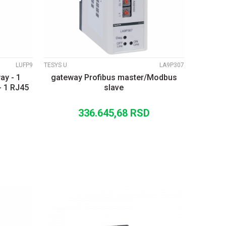
LUFP9
TESYS U
LA9P307
y - 1
gateway Profibus master/Modbus
 - 1 RJ45
slave
336.645,68
RSD
U
DODAJ U KORPU