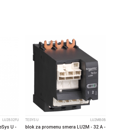
U
DODAJ U KORPU
UPOREDI
LU2B32FU
TESYS U
LU2MB0B
eSys U -
blok za promenu smera LU2M - 32 A -