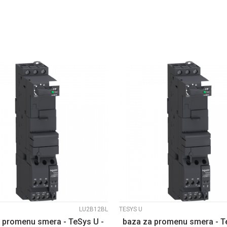
DODAJ U KORPU
DODAJ U KORP
UPOREDI
UPOREDI
LU2B12BL
TESYS U
 promenu smera - TeSys U -
baza za promenu smera - T