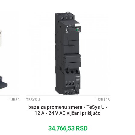
UPOREDI
LUB32
TESYS U
LU2B12B
baza za promenu smera - TeSys U -
12 A - 24 V AC vijčani priključci
34.766,53
RSD