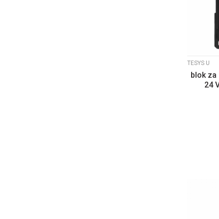
TESYS U
blok za
24 