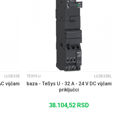
UPOREDI
LU2B32B
TESYS U
LU2B32BL
AC vijčani
baza - TeSys U - 32 A - 24 V DC vijčani
priključci
38.104,52
RSD
U
DODAJ U KORPU