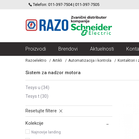
SCHNEIDER ELECTRIC
Telefon: 011-397-7504 | 011-397-7505
VELIKI IZBOR MODULARNIH PREKIDACA I UTICNICA
Proizvodi
Brendovi
Aktuelnosti
Konta
Razoelektro
Artikli
Automatizacija i kontrola
Kontaktori i z
Sistem za nadzor motora
tesys u
(34)
tesys t
(30)
Resetujte filtere
Kolekcije
Najnovije landing