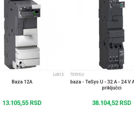
UPOREDI
UPOREDI
LUB12
TESYS U
Baza 12A
baza - TeSys U - 32 A - 24 V 
priključci
13.105,55
RSD
38.104,52
RSD
DODAJ U KORPU
DODAJ U KORP