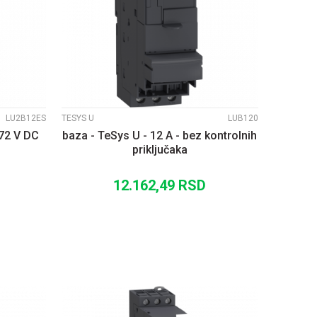
UPOREDI
LU2B12ES
TESYS U
LUB120
.72 V DC
baza - TeSys U - 12 A - bez kontrolnih
priključaka
12.162,49
RSD
U
DODAJ U KORPU