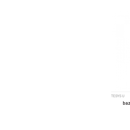
TESYS U
baz