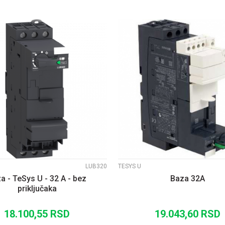
UPOREDI
UPOREDI
LUB320
TESYS U
a - TeSys U - 32 A - bez
Baza 32A
priključaka
18.100,55
RSD
19.043,60
RSD