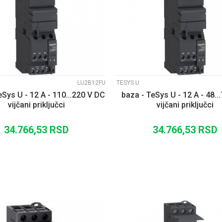
UPOREDI
UPOREDI
LU2B12FU
TESYS U
eSys U - 12 A - 110...220 V DC
baza - TeSys U - 12 A - 48..
vijčani priključci
vijčani priključci
34.766,53
RSD
34.766,53
RSD
DODAJ U KORPU
DODAJ U KORP