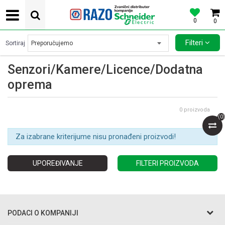
0
0
POVOLJNE CENE AUTOMATSKIH OSIGURACA SCHNEIDER ELECTRIC
Filteri
Sortiraj
Senzori/Kamere/Licence/Dodatna
oprema
0
proizvoda
(
0
)
Za izabrane kriterijume nisu pronađeni proizvodi!
UPOREĐIVANJE
FILTERI PROIZVODA
PODACI O KOMPANIJI