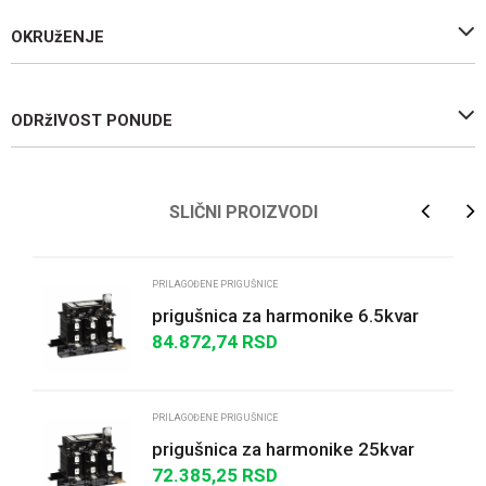
OKRUžENJE
ODRžIVOST PONUDE
Ime/Nadimak
SLIČNI PROIZVODI
Email
PRILAGOĐENE PRIGUŠNICE
prigušnica za harmonike 6.5kvar
135Hz (2.7) 14% 50Hz 400V
84.872,74
RSD
Poruka
PRILAGOĐENE PRIGUŠNICE
prigušnica za harmonike 25kvar
190Hz (3.8) 7% 50Hz 400V
72.385,25
RSD