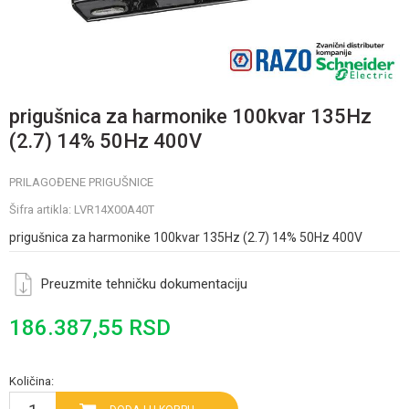
prigušnica za harmonike 100kvar 135Hz
(2.7) 14% 50Hz 400V
PRILAGOĐENE PRIGUŠNICE
Šifra artikla:
LVR14X00A40T
prigušnica za harmonike 100kvar 135Hz (2.7) 14% 50Hz 400V
Preuzmite tehničku dokumentaciju
186.387,55
RSD
Količina: