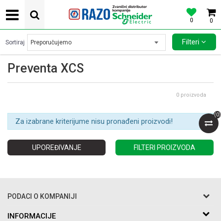
0
0
POVOLJNE CENE AUTOMATSKIH OSIGURACA SCHNEIDER ELECTRIC
Filteri
Sortiraj
Preventa XCS
0
proizvoda
(
0
)
Za izabrane kriterijume nisu pronađeni proizvodi!
UPOREĐIVANJE
FILTERI PROIZVODA
PODACI O KOMPANIJI
Razo DOO
INFORMACIJE