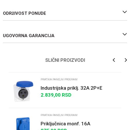
ODRžIVOST PONUDE
UGOVORNA GARANCIJA
Ime/Nadimak
SLIČNI PROIZVODI
Email
PRATIKA PANELNI PROGRAM
Industrijska priklj. 32A 2P+E
Stepen zaštite IP67 (PANELNA)
2.839,00
RSD
Poruka
PRATIKA PANELNI PROGRAM
Priključnica monf. 16A
65mmx85mm Stepen zaštite IP54