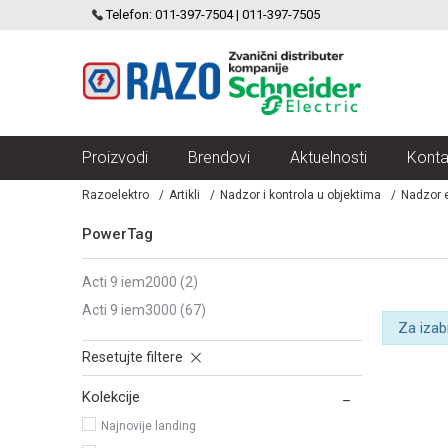
SCHNEIDER ELECTRIC
Telefon: 011-397-7504 | 011-397-7505
VELIKI IZBOR MODULARNIH PREKIDACA I UTICNICA
Proizvodi
Brendovi
Aktuelnosti
Konta
Razoelektro
Artikli
Nadzor i kontrola u objektima
Nadzor e
PowerTag
acti 9 iem2000
(2)
acti 9 iem3000
(67)
Za izab
Resetujte filtere
Kolekcije
Najnovije landing