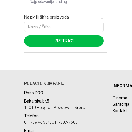
Najprodavanije landing
Naziv ili šifra proizvoda
PRETRAŽI
PODACI O KOMPANIJI
INFORMA
Razo DOO
O nama
Bakarska br.5
Saradnja
11010 Beograd Voždovac, Srbija
Kontakt
Telefon:
011-397-7504, 011-397-7505
Email: