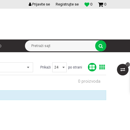
VELIKI IZBOR MODULARNIH PREKIDACA I UTICNICA
Prijavite se
Registrujte se
0
0
p
Pretraži sajt
(
0
)
Prikaži
po strani
0
proizvoda