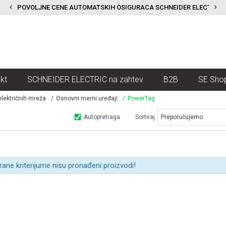
POVOLJNE CENE AUTOMATSKIH OSIGURACA SCHNEIDER ELECTRIC
kt
SCHNEIDER ELECTRIC na zahtev
B2B
SE Sho
lektričnih mreža
Osnovni merni uređaji
PowerTag
Autopretraga
Sortiraj
rane kriterijume nisu pronađeni proizvodi!