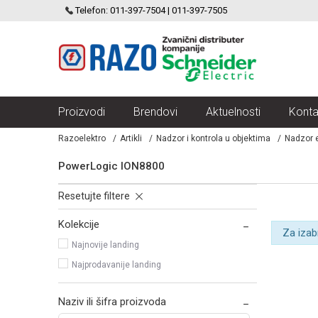
SCHNEIDER ELECTRIC
Telefon: 011-397-7504 | 011-397-7505
VELIKI IZBOR MODULARNIH PREKIDACA I UTICNICA
Proizvodi
Brendovi
Aktuelnosti
Konta
Razoelektro
Artikli
Nadzor i kontrola u objektima
Nadzor e
PowerLogic ION8800
Resetujte filtere
Kolekcije
Za izab
Najnovije landing
Najprodavanije landing
Naziv ili šifra proizvoda