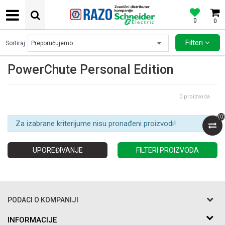
0
0
POVOLJNE CENE AUTOMATSKIH OSIGURACA SCHNEIDER ELECTRIC
Filteri
Sortiraj
PowerChute Personal Edition
0
proizvoda
(
0
)
Za izabrane kriterijume nisu pronađeni proizvodi!
UPOREĐIVANJE
FILTERI PROIZVODA
PODACI O KOMPANIJI
Razo DOO
INFORMACIJE