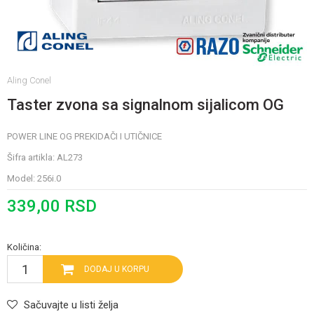
Aling Conel
Taster zvona sa signalnom sijalicom OG
POWER LINE OG PREKIDAČI I UTIČNICE
Šifra artikla:
AL273
Model:
256i.0
339,00
RSD
Količina:
DODAJ U KORPU
Sačuvajte u listi želja