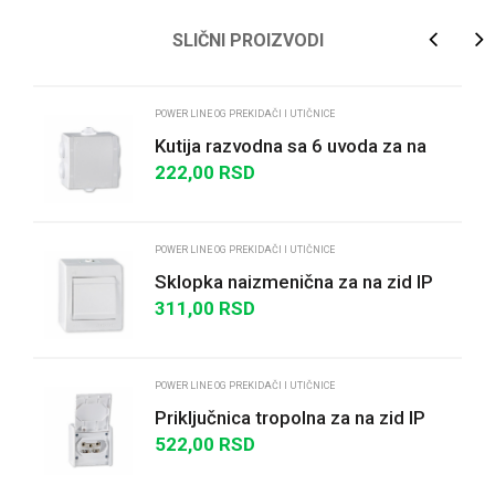
Ime/Nadimak
SLIČNI PROIZVODI
Email
POWER LINE OG PREKIDAČI I UTIČNICE
Kutija razvodna sa 6 uvoda za na
zid 80x80 IP 54 500V bela
222,00
RSD
Poruka
POWER LINE OG PREKIDAČI I UTIČNICE
Sklopka naizmenična za na zid IP
44 10AX 250V~bela
311,00
RSD
POŠALJI
POWER LINE OG PREKIDAČI I UTIČNICE
Priključnica tropolna za na zid IP
44 16A/440V~
522,00
RSD