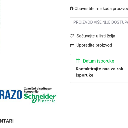
Obavestite me kada proizvo
PROIZVOD VIŠE NIJE DOSTUP
Sačuvajte u listi želja
Uporedite proizvod
Datum isporuke
Kontaktirajte nas za rok
isporuke
NTARI