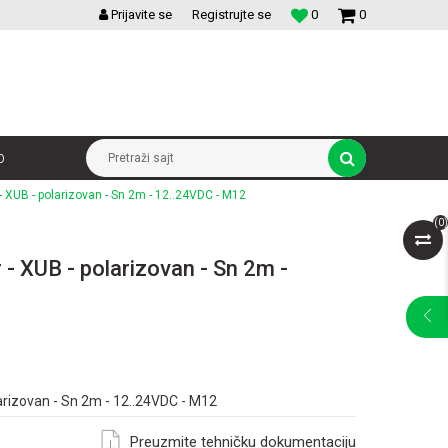
VELIKI IZBOR MODULARNIH PREKIDACA I UTICNICA
Prijavite se
Registrujte se
0
0
p
Pretraži sajt
 - XUB - polarizovan - Sn 2m - 12..24VDC - M12
(
0
)
 - XUB - polarizovan - Sn 2m -
larizovan - Sn 2m - 12..24VDC - M12
Preuzmite tehničku dokumentaciju