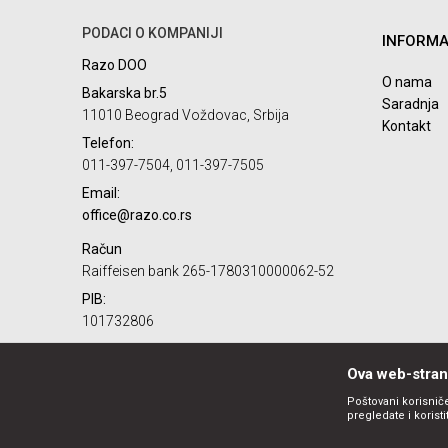
PODACI O KOMPANIJI
INFORMA
Poruka
Razo DOO
O nama
Bakarska br.5
Saradnja
11010 Beograd Voždovac, Srbija
Kontakt
Telefon:
011-397-7504, 011-397-7505
Email:
POŠALJI
office@razo.co.rs
Račun
Raiffeisen bank 265-1780310000062-52
PIB:
101732806
Matični broj:
07784287
Ova web-strani
Poštovani korisniče
pregledate i korist