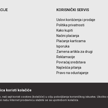
CIJE
KORISNIČKI SERVIS
Uslovi korišćenja i prodaje
Politika privatnosti
Kako kupiti
Načini plaćanja
Plaćanje karticama
Isporuka
Zamena artikla za drugi
Reklamacije
Povraćaj sredstava
Najčešća pitanja
Pravo na odustajanje
ca koristi kolačiće
, naš sajt koristi cookies (kolačiće) u cilju poboljšanja korisničkog iskustva. Ukoliko 
ite našu Internet prodavnicu slažete se sa upotrebom kolačića.