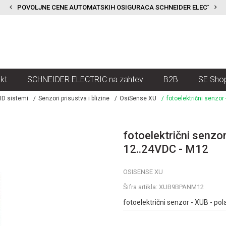
POVOLJNE CENE AUTOMATSKIH OSIGURACA SCHNEIDER ELECTRIC
kt
SCHNEIDER ELECTRIC na zahtev
B2B
SE Sho
ID sistemi
Senzori prisustva i blizine
OsiSense XU
fotoelektrični senzor
fotoelektrični senzor
12..24VDC - M12
OSISENSE XU
Šifra artikla:
XUB9BPANM12
fotoelektrični senzor - XUB - po