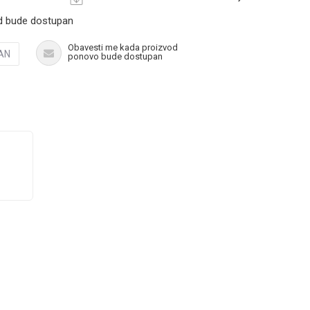
d bude dostupan
Obavesti me kada proizvod
AN
ponovo bude dostupan