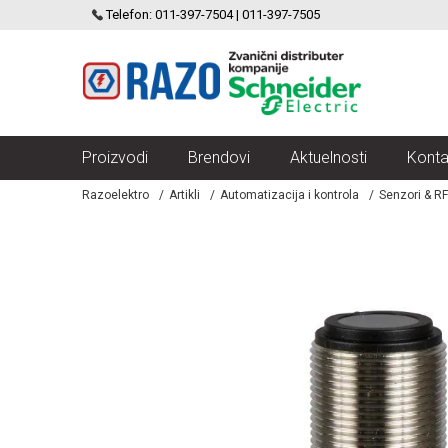
SCHNEIDER ELECTRIC
Telefon: 011-397-7504 | 011-397-7505
VELIKI IZBOR MODULARNIH PREKIDACA I UTICNICA
Proizvodi
Brendovi
Aktuelnosti
Konta
Razoelektro
Artikli
Automatizacija i kontrola
Senzori & RF