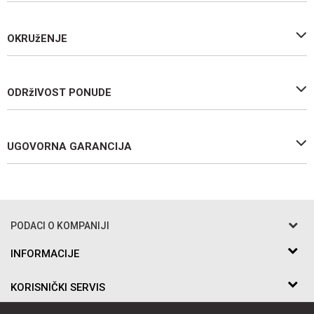
OKRUžENJE
ODRžIVOST PONUDE
UGOVORNA GARANCIJA
Ime/Nadimak
PODACI O KOMPANIJI
Email
Razo DOO
INFORMACIJE
O nama
Bakarska br.5
KORISNIČKI SERVIS
Poruka
Saradnja
11010 Beograd Voždovac, Srbija
Kontakt
Uslovi korišćenja i prodaje