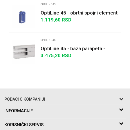
OPTILINE 45
OptiLine 45 - obrtni spojni element
1.119,60
RSD
POŠALJI
OPTILINE 45
OptiLine 45 - baza parapeta -
140x55 mm - PVC - polarno bela -
3.475,20
RSD
2000 mm
PODACI O KOMPANIJI
Razo DOO
INFORMACIJE
O nama
Bakarska br.5
KORISNIČKI SERVIS
Saradnja
11010 Beograd Voždovac, Srbija