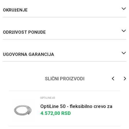
OKRUžENJE
ODRžIVOST PONUDE
UGOVORNA GARANCIJA
Ime/Nadimak
SLIČNI PROIZVODI
Email
OPTILINE 45
OptiLine 50 - fleksibilno crevo za
kabl, Ø25 mm
4.572,00
RSD
Poruka