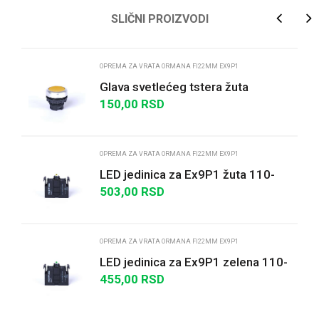
Ime/Nadimak
SLIČNI PROIZVODI
Email
OPREMA ZA VRATA ORMANA FI22MM EX9P1
Glava svetlećeg tstera žuta
150,00
RSD
Poruka
OPREMA ZA VRATA ORMANA FI22MM EX9P1
LED jedinica za Ex9P1 žuta 110-
230V AC
503,00
RSD
POŠALJI
OPREMA ZA VRATA ORMANA FI22MM EX9P1
LED jedinica za Ex9P1 zelena 110-
230V AC
455,00
RSD