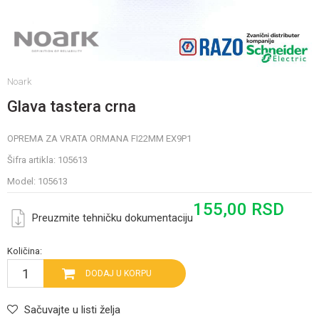
Noark
Glava tastera crna
OPREMA ZA VRATA ORMANA FI22MM EX9P1
Šifra artikla:
105613
Model:
105613
155,00
RSD
Preuzmite tehničku dokumentaciju
Količina:
DODAJ U KORPU
Sačuvajte u listi želja