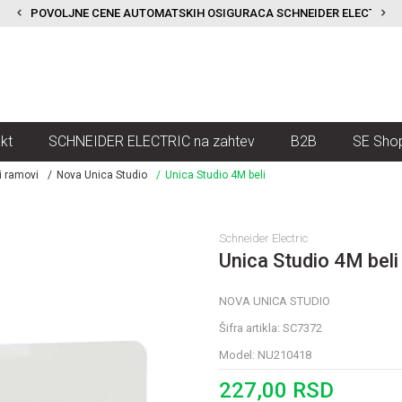
POVOLJNE CENE AUTOMATSKIH OSIGURACA SCHNEIDER ELECTRIC
kt
SCHNEIDER ELECTRIC na zahtev
B2B
SE Sho
i ramovi
Nova Unica Studio
Unica Studio 4M beli
Schneider Electric
Unica Studio 4M beli
NOVA UNICA STUDIO
Šifra artikla:
SC7372
Model:
NU210418
227,00
RSD