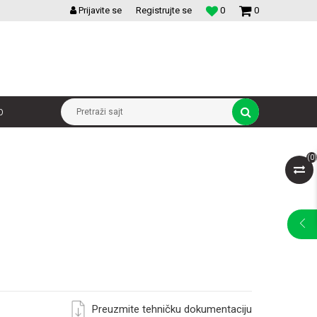
VELIKI IZBOR MODULARNIH PREKIDACA I UTICNICA
Prijavite se
Registrujte se
0
0
p
Pretraži sajt
(
0
)
Preuzmite tehničku dokumentaciju