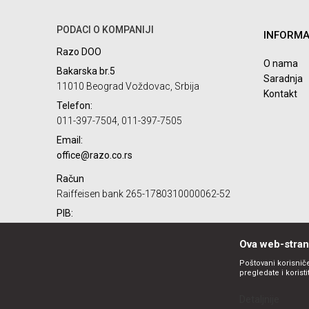
PODACI O KOMPANIJI
INFORMA
Razo DOO
POŠALJI
O nama
Bakarska br.5
Saradnja
11010 Beograd Voždovac, Srbija
Kontakt
Telefon:
011-397-7504, 011-397-7505
Email:
office@razo.co.rs
Račun
Raiffeisen bank 265-1780310000062-52
PIB:
101732806
Ova web-strani
Matični broj:
07784287
Poštovani korisniče
pregledate i korist
Detaljnije