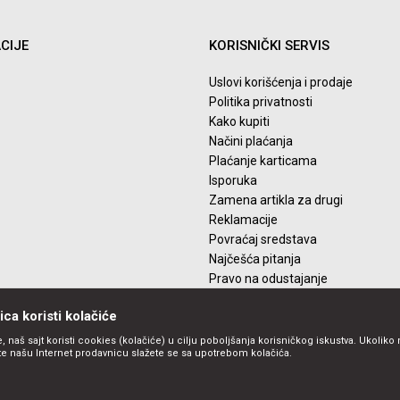
CIJE
KORISNIČKI SERVIS
Uslovi korišćenja i prodaje
Politika privatnosti
Kako kupiti
Načini plaćanja
Plaćanje karticama
Isporuka
Zamena artikla za drugi
Reklamacije
Povraćaj sredstava
Najčešća pitanja
Pravo na odustajanje
ca koristi kolačiće
, naš sajt koristi cookies (kolačiće) u cilju poboljšanja korisničkog iskustva. Ukoliko 
ite našu Internet prodavnicu slažete se sa upotrebom kolačića.