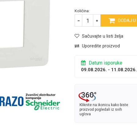
Količina:
DODAJ U
Sačuvajte u listi želja
Uporedite proizvod
Datum isporuke
09.08.2026. - 11.08.2026.
Kliknite na ikonicu kako biste
proizvod pogledali iz svih
uglova