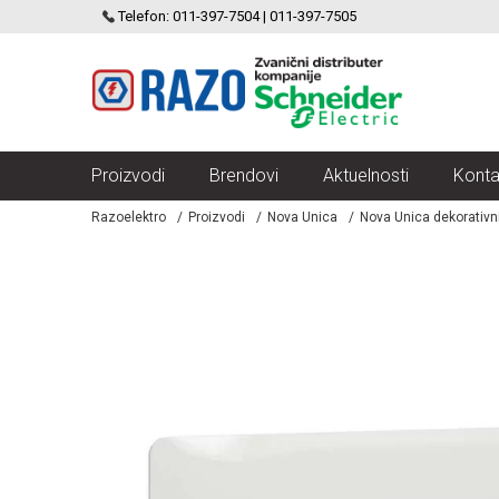
SCHNEIDER ELECTRIC
Telefon: 011-397-7504 | 011-397-7505
VELIKI IZBOR MODULARNIH PREKIDACA I UTICNICA
Proizvodi
Brendovi
Aktuelnosti
Konta
Razoelektro
Proizvodi
Nova Unica
Nova Unica dekorativn