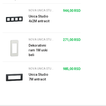
NOVA UNICA STUDIO
944,00
RSD
Unica Studio
4x2M antracit
NOVA UNICA STUDIO
271,00
RSD
Dekorativni
ram 1M uski
beli
NOVA UNICA STUDIO
985,00
RSD
Unica Studio
7M antracit