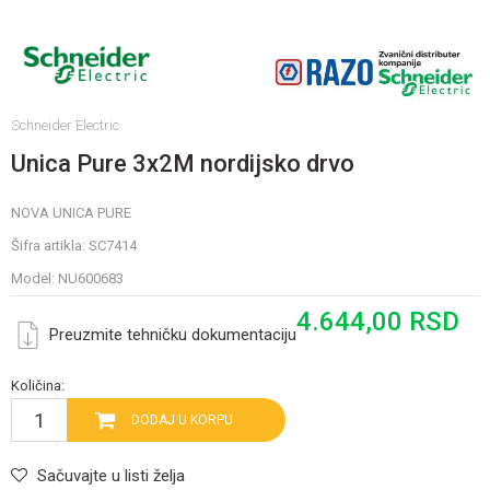
Schneider Electric
Unica Pure 3x2M nordijsko drvo
NOVA UNICA PURE
Šifra artikla:
SC7414
Model:
NU600683
4.644,00
RSD
Preuzmite tehničku dokumentaciju
Količina:
DODAJ U KORPU
Sačuvajte u listi želja