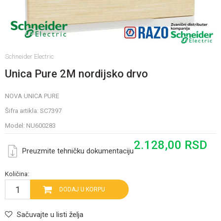
Schneider Electric
Unica Pure 2M nordijsko drvo
NOVA UNICA PURE
Šifra artikla:
SC7397
Model:
NU600283
2.128,00
RSD
Preuzmite tehničku dokumentaciju
Količina:
DODAJ U KORPU
Sačuvajte u listi želja