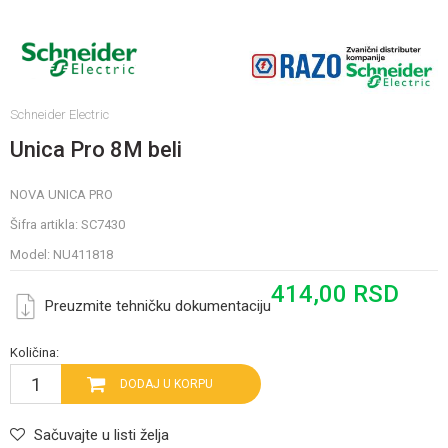
Schneider Electric
Unica Pro 8M beli
NOVA UNICA PRO
Šifra artikla:
SC7430
Model:
NU411818
414,00
RSD
Preuzmite tehničku dokumentaciju
Količina:
DODAJ U KORPU
Sačuvajte u listi želja