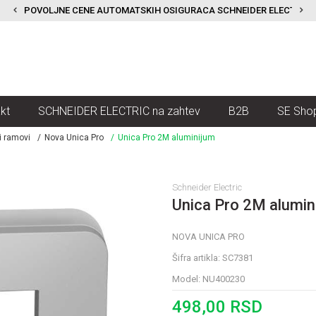
POVOLJNE CENE AUTOMATSKIH OSIGURACA SCHNEIDER ELECTRIC
kt
SCHNEIDER ELECTRIC na zahtev
B2B
SE Sho
i ramovi
Nova Unica Pro
Unica Pro 2M aluminijum
Schneider Electric
Unica Pro 2M alumin
NOVA UNICA PRO
Šifra artikla:
SC7381
Model:
NU400230
498,00
RSD