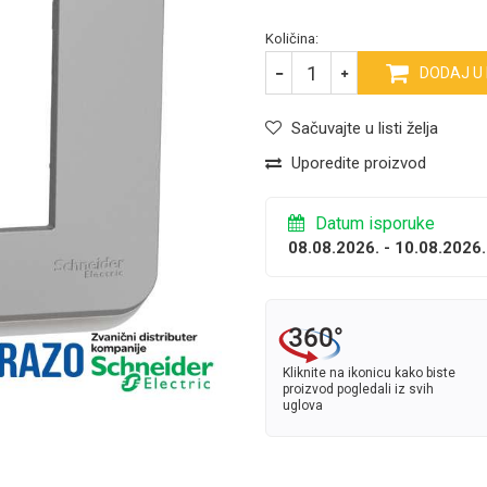
Količina:
DODAJ U
Sačuvajte u listi želja
Uporedite proizvod
Datum isporuke
08.08.2026. - 10.08.2026.
Kliknite na ikonicu kako biste
proizvod pogledali iz svih
uglova