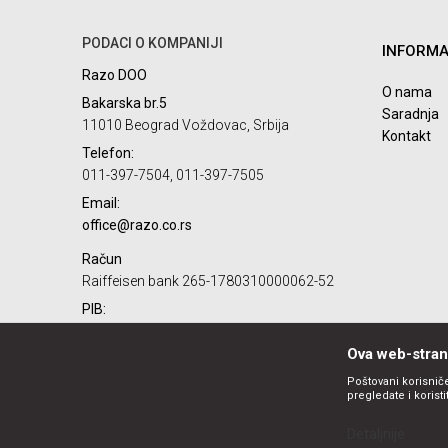
PODACI O KOMPANIJI
INFORMA
Razo DOO
POŠALJI
O nama
Bakarska br.5
Saradnja
11010 Beograd Voždovac, Srbija
Kontakt
Telefon:
011-397-7504, 011-397-7505
Email:
office@razo.co.rs
Račun
Raiffeisen bank 265-1780310000062-52
PIB:
101732806
Ova web-strani
Matični broj:
07784287
Poštovani korisniče
pregledate i korist
Detaljnije