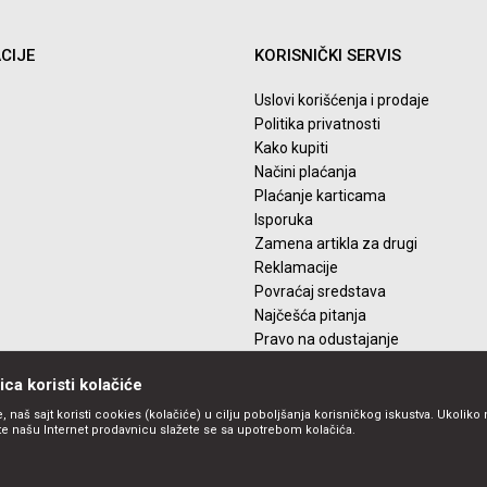
CIJE
KORISNIČKI SERVIS
Uslovi korišćenja i prodaje
Politika privatnosti
Kako kupiti
Načini plaćanja
Plaćanje karticama
Isporuka
Zamena artikla za drugi
Reklamacije
Povraćaj sredstava
Najčešća pitanja
Pravo na odustajanje
ca koristi kolačiće
, naš sajt koristi cookies (kolačiće) u cilju poboljšanja korisničkog iskustva. Ukoliko 
ite našu Internet prodavnicu slažete se sa upotrebom kolačića.