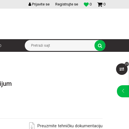
VELIKI IZBOR MODULARNIH PREKIDACA I UTICNICA
Prijavite se
Registrujte se
0
0
p
Pretraži sajt
(
0
)
ijum
Preuzmite tehničku dokumentaciju