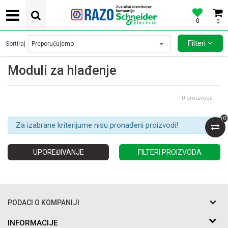
0
0
POVOLJNE CENE AUTOMATSKIH OSIGURACA SCHNEIDER ELECTRIC
Filteri
Sortiraj
Moduli za hlađenje
0
proizvoda
(
0
)
Za izabrane kriterijume nisu pronađeni proizvodi!
UPOREĐIVANJE
FILTERI PROIZVODA
PODACI O KOMPANIJI
Razo DOO
INFORMACIJE