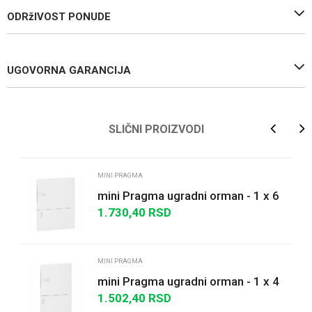
ODRžIVOST PONUDE
UGOVORNA GARANCIJA
Ime/Nadimak
SLIČNI PROIZVODI
Email
MINI PRAGMA
mini Pragma ugradni orman - 1 x 6
modula - puna vrata
1.730,40
RSD
Poruka
MINI PRAGMA
mini Pragma ugradni orman - 1 x 4
modula - puna vrata
1.502,40
RSD