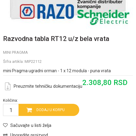
Razvodna tabla RT12 u/z bela vrata
MINI PRAGMA
Šifra artikla:
MIP22112
mini Pragma ugradni orman - 1 x 12 modula - puna vrata
2.308,80
RSD
Preuzmite tehničku dokumentaciju
Količina:
DODAJ U KORPU
Sačuvajte u listi želja
Uporedite proizvod