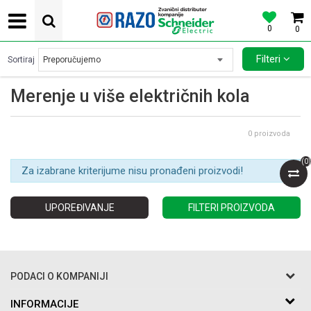
0
0
POVOLJNE CENE AUTOMATSKIH OSIGURACA SCHNEIDER ELECTRIC
Filteri
Sortiraj
Merenje u više električnih kola
0
proizvoda
(
0
)
Za izabrane kriterijume nisu pronađeni proizvodi!
UPOREĐIVANJE
FILTERI PROIZVODA
PODACI O KOMPANIJI
Razo DOO
INFORMACIJE