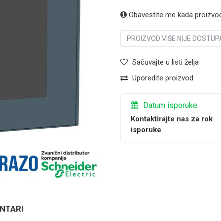
Obavestite me kada proizvo
PROIZVOD VIŠE NIJE DOSTUP
Sačuvajte u listi želja
Uporedite proizvod
Datum isporuke
Kontaktirajte nas za rok
isporuke
NTARI