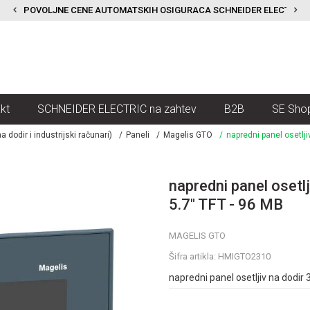
POVOLJNE CENE AUTOMATSKIH OSIGURACA SCHNEIDER ELECTRIC
kt
SCHNEIDER ELECTRIC na zahtev
B2B
SE Sho
a dodir i industrijski računari)
Paneli
Magelis GTO
napredni panel osetlji
napredni panel osetl
5.7" TFT - 96 MB
MAGELIS GTO
Šifra artikla:
HMIGTO2310
napredni panel osetljiv na dodir