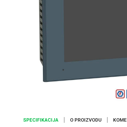
SPECIFIKACIJA
O PROIZVODU
KOME