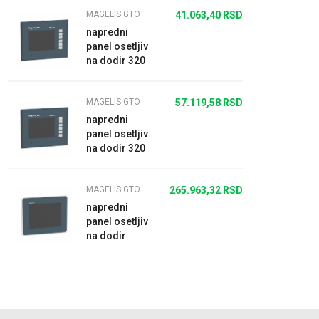
MAGELIS GTO
41.063,40
RSD
napredni
panel osetljiv
na dodir 320
x 240 piksela
QVGA- 3.5"
MAGELIS GTO
57.119,58
RSD
TFT - 64 MB
napredni
panel osetljiv
na dodir 320
x 240 piksela
QVGA- 3.5"
MAGELIS GTO
265.963,32
RSD
TFT - 96 MB
napredni
panel osetljiv
na dodir
nerđajući
čelik 640 x
480 VGA-
10.4" TFT
-96...