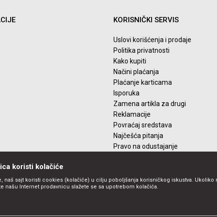
CIJE
KORISNIČKI SERVIS
Uslovi korišćenja i prodaje
Politika privatnosti
Kako kupiti
Načini plaćanja
Plaćanje karticama
Isporuka
Zamena artikla za drugi
Reklamacije
Povraćaj sredstava
Najčešća pitanja
Pravo na odustajanje
ca koristi kolačiće
, naš sajt koristi cookies (kolačiće) u cilju poboljšanja korisničkog iskustva. Ukoliko 
ite našu Internet prodavnicu slažete se sa upotrebom kolačića.