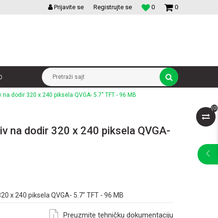
VELIKI IZBOR MODULARNIH PREKIDACA I UTICNICA
Prijavite se
Registrujte se
0
0
p
Pretraži sajt
v na dodir 320 x 240 piksela QVGA- 5.7" TFT - 96 MB
(
0
)
jiv na dodir 320 x 240 piksela QVGA-
 320 x 240 piksela QVGA- 5.7" TFT - 96 MB
Preuzmite tehničku dokumentaciju