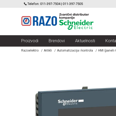
SCHNEIDER ELECTRIC
Telefon: 011-397-7504 | 011-397-7505
VELIKI IZBOR MODULARNIH PREKIDACA I UTICNICA
Proizvodi
Brendovi
Aktuelnosti
Konta
Razoelektro
Artikli
Automatizacija i kontrola
HMI (paneli n