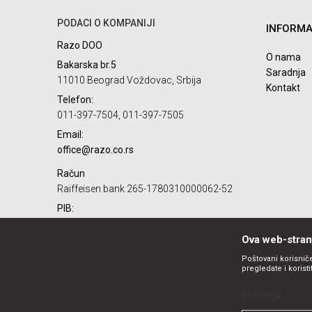
PODACI O KOMPANIJI
INFORMA
Poruka
Razo DOO
O nama
Bakarska br.5
Saradnja
11010 Beograd Voždovac, Srbija
Kontakt
Telefon:
011-397-7504, 011-397-7505
Email:
POŠALJI
office@razo.co.rs
Račun
Raiffeisen bank 265-1780310000062-52
PIB:
101732806
Ova web-strani
Matični broj:
07784287
Poštovani korisniče
pregledate i korist
Detaljnije