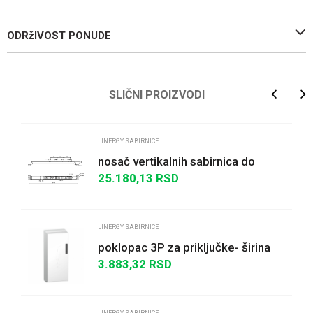
ODRžIVOST PONUDE
Ime/Nadimak
SLIČNI PROIZVODI
Email
LINERGY SABIRNICE
nosač vertikalnih sabirnica do
3200 A 800x800 mm
25.180,13
RSD
Poruka
LINERGY SABIRNICE
poklopac 3P za priključke- širina
84 mm - 10 kom.
3.883,32
RSD
POŠALJI