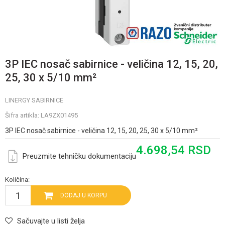
3P IEC nosač sabirnice - veličina 12, 15, 20,
25, 30 x 5/10 mm²
LINERGY SABIRNICE
Šifra artikla:
LA9ZX01495
3P IEC nosač sabirnice - veličina 12, 15, 20, 25, 30 x 5/10 mm²
4.698,54
RSD
Preuzmite tehničku dokumentaciju
Količina:
DODAJ U KORPU
Sačuvajte u listi želja