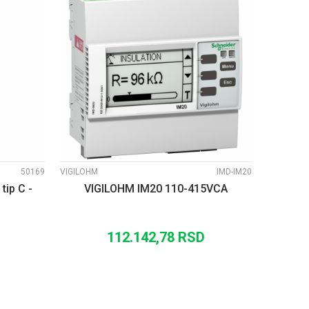
UPOREDI
50169
VIGILOHM
IMD-IM20
tip C -
VIGILOHM IM20 110-415VCA
112.142,78
RSD
U
DODAJ U KORPU