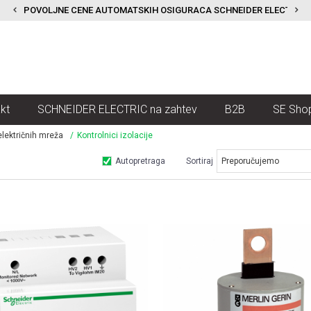
POVOLJNE CENE AUTOMATSKIH OSIGURACA SCHNEIDER ELECTRIC
kt
SCHNEIDER ELECTRIC na zahtev
B2B
SE Sho
lektričnih mreža
Kontrolnici izolacije
Autopretraga
Sortiraj