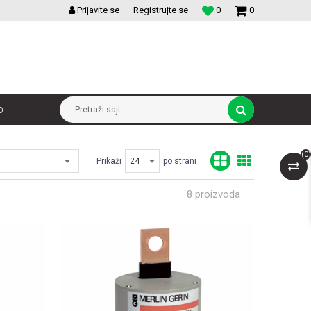
VELIKI IZBOR MODULARNIH PREKIDACA I UTICNICA
Prijavite se
Registrujte se
0
0
p
Pretraži sajt
(
0
)
Prikaži
po strani
8
proizvoda