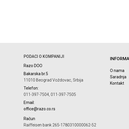
PODACI O KOMPANIJI
INFORMA
Razo DOO
O nama
Bakarska br.5
Saradnja
11010 Beograd Voždovac, Srbija
Kontakt
Telefon:
011-397-7504, 011-397-7505
Email:
office@razo.co.rs
Račun
Raiffeisen bank 265-1780310000062-52