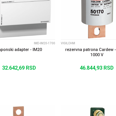
UPOREDI
UPOREDI
IMD-IM20-1700
VIGILOHM
aponski adapter - IM20
rezervna patrona Cardew - 
1000 V
32.642,69
RSD
46.844,93
RSD
DODAJ U KORPU
DODAJ U KORP