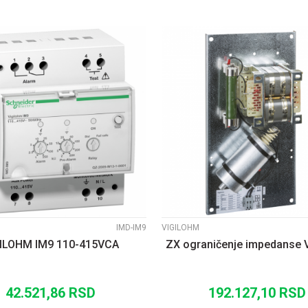
UPOREDI
UPOREDI
IMD-IM9
VIGILOHM
GILOHM IM9 110-415VCA
ZX ograničenje impedanse 
42.521,86
RSD
192.127,10
RSD