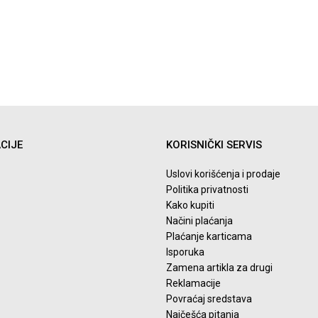
DODAJ U KORPU
DODAJ U KORP
CIJE
KORISNIČKI SERVIS
Uslovi korišćenja i prodaje
Politika privatnosti
Kako kupiti
Načini plaćanja
Plaćanje karticama
Isporuka
Zamena artikla za drugi
Reklamacije
Povraćaj sredstava
Najčešća pitanja