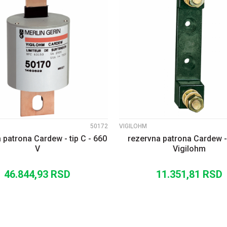
UPOREDI
UPOREDI
50172
VIGILOHM
 patrona Cardew - tip C - 660
rezervna patrona Cardew - 
V
Vigilohm
46.844,93
RSD
11.351,81
RSD
DODAJ U KORPU
DODAJ U KORP