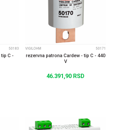
UPOREDI
50183
VIGILOHM
50171
tip C -
rezervna patrona Cardew - tip C - 440
V
46.391,90
RSD
U
DODAJ U KORPU