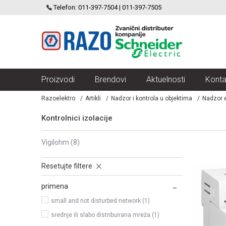
SCHNEIDER ELECTRIC
Telefon: 011-397-7504 | 011-397-7505
VELIKI IZBOR MODULARNIH PREKIDACA I UTICNICA
Proizvodi
Brendovi
Aktuelnosti
Konta
Razoelektro
Artikli
Nadzor i kontrola u objektima
Nadzor e
Kontrolnici izolacije
vigilohm
(8)
Resetujte filtere
primena
small and not disturbed network (1)
srednje ili slabo distribuirana mreža (1)