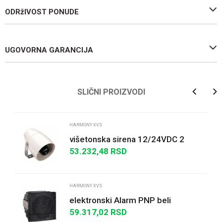
ODRžIVOST PONUDE
UGOVORNA GARANCIJA
Ime/Nadimak
SLIČNI PROIZVODI
Email
HARMONY XVS
višetonska sirena 12/24VDC 2
tona
53.232,48
RSD
Poruka
HARMONY XVS
elektronski Alarm PNP beli
59.317,02
RSD