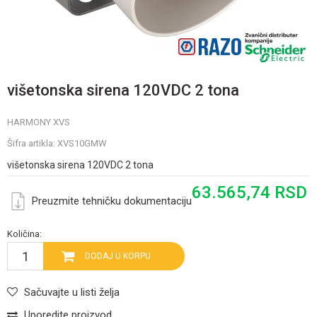
višetonska sirena 120VDC 2 tona
HARMONY XVS
Šifra artikla:
XVS10GMW
višetonska sirena 120VDC 2 tona
63.565,74
RSD
Preuzmite tehničku dokumentaciju
Količina:
DODAJ U KORPU
Sačuvajte u listi želja
Uporedite proizvod