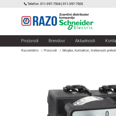
SCHNEIDER ELECTRIC
Telefon: 011-397-7504 | 011-397-7505
VELIKI IZBOR MODULARNIH PREKIDACA I UTICNICA
Proizvodi
Brendovi
Aktuelnosti
Konta
Razoelektro
Proizvodi
Sklopke, Kontaktori, Grebenasti preki