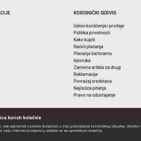
CIJE
KORISNIČKI SERVIS
Uslovi korišćenja i prodaje
Politika privatnosti
Kako kupiti
Načini plaćanja
Plaćanje karticama
Isporuka
Zamena artikla za drugi
Reklamacije
Povraćaj sredstava
Najčešća pitanja
Pravo na odustajanje
ca koristi kolačiće
, naš sajt koristi cookies (kolačiće) u cilju poboljšanja korisničkog iskustva. Ukoliko 
ite našu Internet prodavnicu slažete se sa upotrebom kolačića.