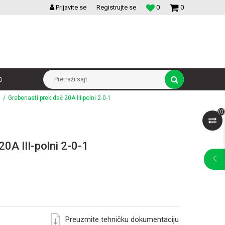
VELIKI IZBOR MODULARNIH PREKIDACA I UTICNICA
Prijavite se
Registrujte se
0
0
p
Pretraži sajt
Grebenasti prekidač 20A III-polni 2-0-1
(
0
)
20A III-polni 2-0-1
Preuzmite tehničku dokumentaciju