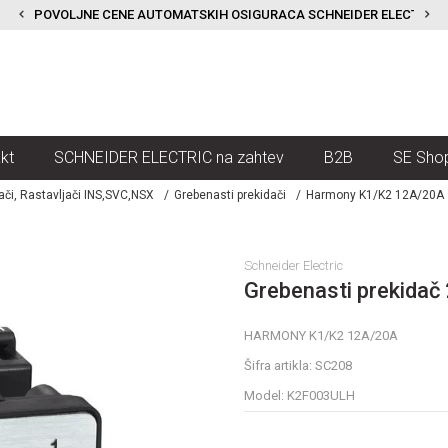
POVOLJNE CENE AUTOMATSKIH OSIGURACA SCHNEIDER ELECTRIC
kt
SCHNEIDER ELECTRIC na zahtev
B2B
SE Sho
dači, Rastavljači INS,SVC,NSX
Grebenasti prekidači
Harmony K1/K2 12A/20A
Schneider Electric
Grebenasti prekidač 
HARMONY K1/K2 12A/20A
Šifra artikla:
SC208
Model:
K2F003ULH