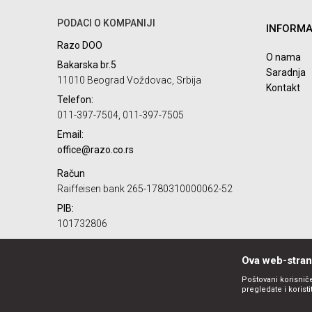
PODACI O KOMPANIJI
INFORMA
Poruka
Razo DOO
O nama
Bakarska br.5
Saradnja
11010 Beograd Voždovac, Srbija
Kontakt
Telefon:
011-397-7504, 011-397-7505
Email:
POŠALJI
office@razo.co.rs
Račun
Raiffeisen bank 265-1780310000062-52
PIB:
101732806
Matični broj:
07784287
Ova web-strani
Poštovani korisniče
pregledate i korist