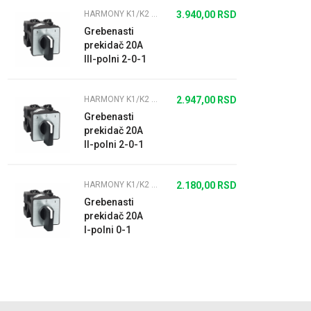
HARMONY K1/K2 12A/20A
3.940,00
RSD
Grebenasti
prekidač 20A
III-polni 2-0-1
(motor)
HARMONY K1/K2 12A/20A
2.947,00
RSD
Grebenasti
prekidač 20A
II-polni 2-0-1
HARMONY K1/K2 12A/20A
2.180,00
RSD
Grebenasti
prekidač 20A
I-polni 0-1