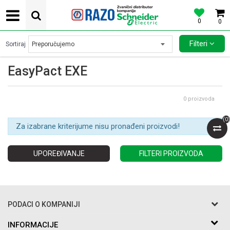
0
0
POVOLJNE CENE AUTOMATSKIH OSIGURACA SCHNEIDER ELECTRIC
Filteri
Sortiraj
EasyPact EXE
0
proizvoda
(
0
)
Za izabrane kriterijume nisu pronađeni proizvodi!
UPOREĐIVANJE
FILTERI PROIZVODA
PODACI O KOMPANIJI
Razo DOO
INFORMACIJE