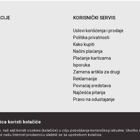
CIJE
KORISNIČKI SERVIS
Uslovi korišćenja i prodaje
Politika privatnosti
Kako kupiti
Načini plaćanja
Plaćanje karticama
Isporuka
Zamena artikla za drugi
Reklamacije
Povraćaj sredstava
Najčešća pitanja
Pravo na odustajanje
ca koristi kolačiće
, naš sajt koristi cookies (kolačiće) u cilju poboljšanja korisničkog iskustva. Ukoliko 
ite našu Internet prodavnicu slažete se sa upotrebom kolačića.