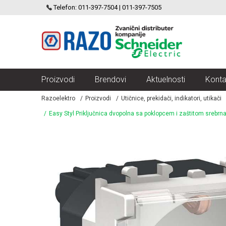
SCHNEIDER ELECTRIC
Telefon: 011-397-7504 | 011-397-7505
VELIKI IZBOR MODULARNIH PREKIDACA I UTICNICA
Proizvodi
Brendovi
Aktuelnosti
Konta
Razoelektro
Proizvodi
Utičnice, prekidači, indikatori, utikači
Easy Styl Priključnica dvopolna sa poklopcem i zaštitom srebrn