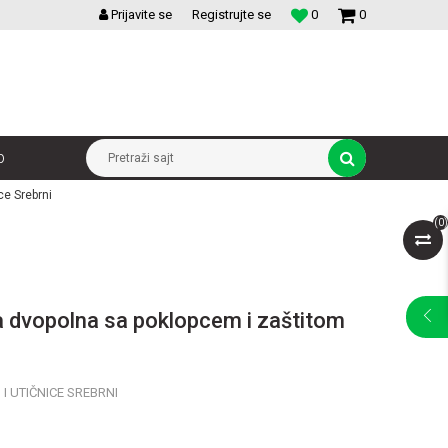
VELIKI IZBOR MODULARNIH PREKIDACA I UTICNICA
Prijavite se
Registrujte se
0
0
p
Pretraži sajt
ce Srebrni
(
0
)
ca dvopolna sa poklopcem i zaštitom
I UTIČNICE SREBRNI