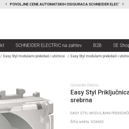
POVOLJNE CENE AUTOMATSKIH OSIGURACA SCHNEIDER ELECTRIC
kt
SCHNEIDER ELECTRIC na zahtev
B2B
SE Sho
Easy Styl modularni prekidači i utičnice
Easy Styl modularni prekidači i utični
a
Schneider Electric
Easy Styl Priključni
srebrna
EASY STYL MODULARNI PREKIDAČI 
Šifra artikla:
SC6665