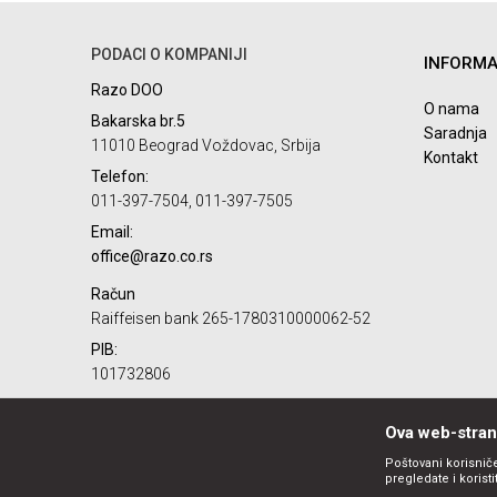
PODACI O KOMPANIJI
INFORMA
Razo DOO
O nama
Bakarska br.5
Saradnja
11010 Beograd Voždovac, Srbija
Kontakt
Telefon:
011-397-7504, 011-397-7505
Email:
office@razo.co.rs
Račun
Raiffeisen bank 265-1780310000062-52
PIB:
101732806
Matični broj:
07784287
Ova web-strani
Poštovani korisniče
pregledate i korist