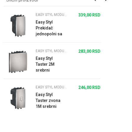
EASY STYL MODULARNI PREKIDAČI I UTIČNICE SREBRNI
339,00
RSD
Easy Styl
Prekidač
jednopolni sa
indikatorskom
lampicom
EASY STYL MODULARNI PREKIDAČI I UTIČNICE SREBRNI
283,00
RSD
16A 1M
srebrni
Easy Styl
Taster 2M
srebrni
EASY STYL MODULARNI PREKIDAČI I UTIČNICE SREBRNI
246,00
RSD
Easy Styl
Taster zvona
1M srebrni