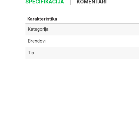
SPECIFIKACIJA
KOMENTARI
Karakteristika
Kategorija
Brendovi
Tip
Ime/Nadimak
Poruka
POŠALJI