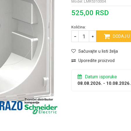
Model:
LMR5310004
525,00
RSD
Količina:
DODAJ U
Sačuvajte u listi želja
Uporedite proizvod
Datum isporuke
08.08.2026. - 10.08.2026.