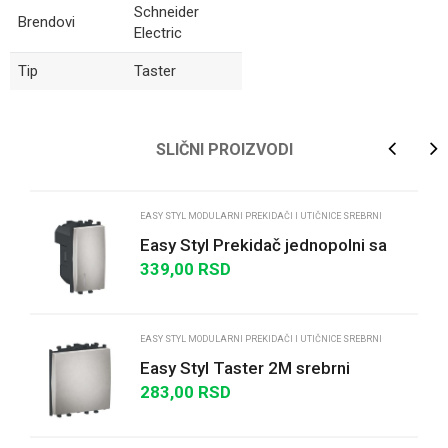
Schneider
Brendovi
Electric
Tip
Taster
Ime/Nadimak
SLIČNI PROIZVODI
Email
EASY STYL MODULARNI PREKIDAČI I UTIČNICE SREBRNI
Easy Styl Prekidač jednopolni sa
indikatorskom lampicom 16A 1M
339,00
RSD
Poruka
srebrni
EASY STYL MODULARNI PREKIDAČI I UTIČNICE SREBRNI
Easy Styl Taster 2M srebrni
283,00
RSD
POŠALJI