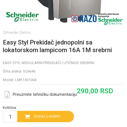
Schneider Electric
Easy Styl Prekidač jednopolni sa
lokatorskom lampicom 16A 1M srebrni
EASY STYL MODULARNI PREKIDAČI I UTIČNICE SREBRNI
Šifra artikla:
SC6646
Model:
LMR1401004
290,00
RSD
Preuzmite tehničku dokumentaciju
Količina:
DODAJ U KORPU