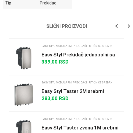
Tip
Prekidac
Ime/Nadimak
SLIČNI PROIZVODI
Email
EASY STYL MODULARNI PREKIDAČI I UTIČNICE SREBRNI
Easy Styl Prekidač jednopolni sa
indikatorskom lampicom 16A 1M
339,00
RSD
Poruka
srebrni
EASY STYL MODULARNI PREKIDAČI I UTIČNICE SREBRNI
Easy Styl Taster 2M srebrni
283,00
RSD
POŠALJI
EASY STYL MODULARNI PREKIDAČI I UTIČNICE SREBRNI
Easy Styl Taster zvona 1M srebrni