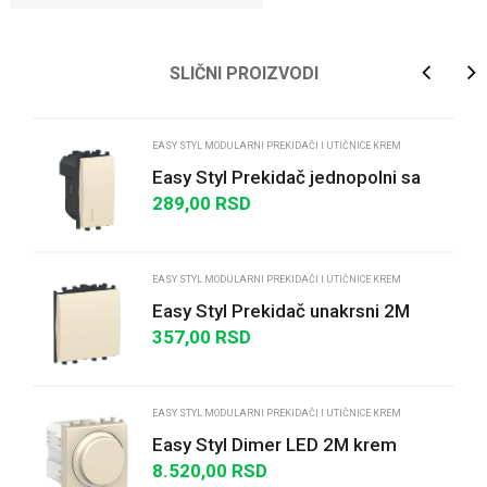
Ime/Nadimak
SLIČNI PROIZVODI
Email
EASY STYL MODULARNI PREKIDAČI I UTIČNICE KREM
Easy Styl Prekidač jednopolni sa
indikatorskom lampicom 16A 1M
289,00
RSD
Poruka
krem
EASY STYL MODULARNI PREKIDAČI I UTIČNICE KREM
Easy Styl Prekidač unakrsni 2M
krem
357,00
RSD
POŠALJI
EASY STYL MODULARNI PREKIDAČI I UTIČNICE KREM
Easy Styl Dimer LED 2M krem
8.520,00
RSD