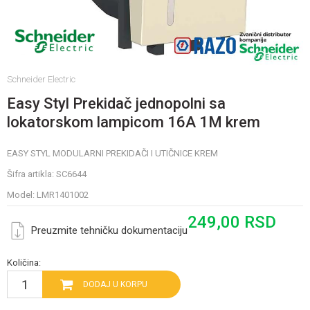
Schneider Electric
Easy Styl Prekidač jednopolni sa
lokatorskom lampicom 16A 1M krem
EASY STYL MODULARNI PREKIDAČI I UTIČNICE KREM
Šifra artikla:
SC6644
Model:
LMR1401002
249,00
RSD
Preuzmite tehničku dokumentaciju
Količina:
DODAJ U KORPU