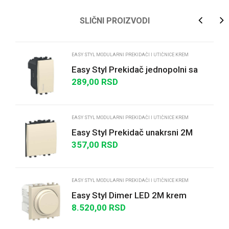
Ime/Nadimak
SLIČNI PROIZVODI
Email
EASY STYL MODULARNI PREKIDAČI I UTIČNICE KREM
Easy Styl Prekidač jednopolni sa
indikatorskom lampicom 16A 1M
289,00
RSD
Poruka
krem
EASY STYL MODULARNI PREKIDAČI I UTIČNICE KREM
Easy Styl Prekidač unakrsni 2M
krem
357,00
RSD
POŠALJI
EASY STYL MODULARNI PREKIDAČI I UTIČNICE KREM
Easy Styl Dimer LED 2M krem
8.520,00
RSD