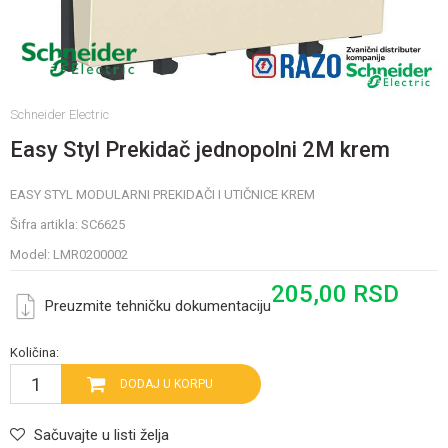
Schneider Electric
Easy Styl Prekidač jednopolni 2M krem
EASY STYL MODULARNI PREKIDAČI I UTIČNICE KREM
Šifra artikla:
SC6625
Model:
LMR0200002
205,00
RSD
Preuzmite tehničku dokumentaciju
Količina:
DODAJ U KORPU
Sačuvajte u listi želja