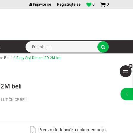
VELIKI IZBOR MODULARNIH PREKIDACA I UTICNICA
Prijavite se
Registrujte se
0
0
p
Pretraži sajt
ce Beli
Easy Styl Dimer LED 2M beli
(
0
)
 2M beli
 UTIČNICE BELI
Preuzmite tehničku dokumentaciju