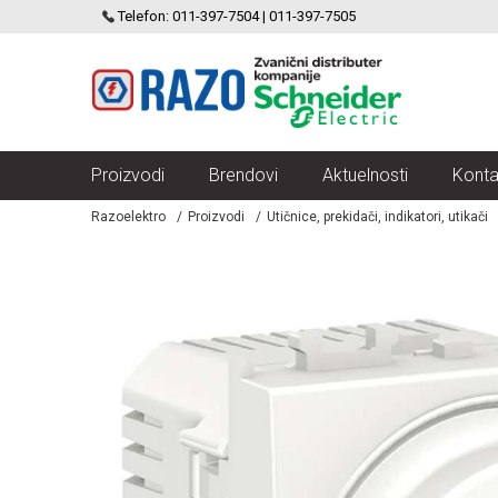
SCHNEIDER ELECTRIC
Telefon: 011-397-7504 | 011-397-7505
VELIKI IZBOR MODULARNIH PREKIDACA I UTICNICA
Proizvodi
Brendovi
Aktuelnosti
Konta
Razoelektro
Proizvodi
Utičnice, prekidači, indikatori, utikači