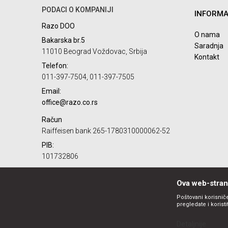
PODACI O KOMPANIJI
INFORMA
Razo DOO
O nama
Bakarska br.5
Saradnja
11010 Beograd Voždovac, Srbija
Kontakt
Telefon:
011-397-7504, 011-397-7505
Email:
office@razo.co.rs
Račun
Raiffeisen bank 265-1780310000062-52
PIB:
101732806
Matični broj:
07784287
Ova web-strani
Poštovani korisniče
pregledate i korist
Detaljnije