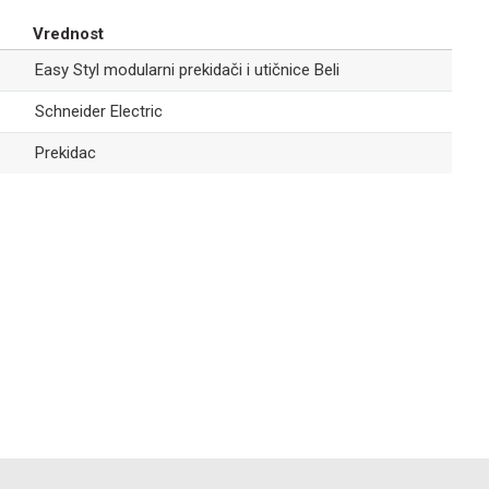
EASY STYL MODULARNI PREKIDAČI I UTIČNICE BELI
55,00
RSD
Vrednost
Easy Styl
Easy Styl modularni prekidači i utičnice Beli
Slepi modul
1M beli
Schneider Electric
Prekidac
EASY STYL MODULARNI PREKIDAČI I UTIČNICE BELI
216,00
RSD
Easy Styl
Email
Priključnica
EURO 1M bela
EASY STYL MODULARNI PREKIDAČI I UTIČNICE BELI
401,00
RSD
Easy Styl
Priključnica
dvopolna sa
poklopcem i
zaštitom bela