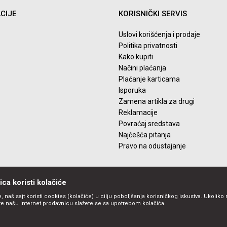
CIJE
KORISNIČKI SERVIS
Uslovi korišćenja i prodaje
Politika privatnosti
Kako kupiti
Načini plaćanja
Plaćanje karticama
Isporuka
Zamena artikla za drugi
Reklamacije
Povraćaj sredstava
Najčešća pitanja
Pravo na odustajanje
ca koristi kolačiće
, naš sajt koristi cookies (kolačiće) u cilju poboljšanja korisničkog iskustva. Ukoliko 
ite našu Internet prodavnicu slažete se sa upotrebom kolačića.