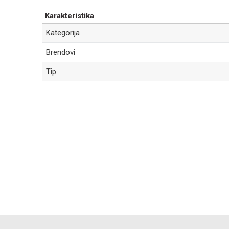
Karakteristika
Kategorija
Brendovi
Tip
Ime/Nadimak
Poruka
POŠALJI