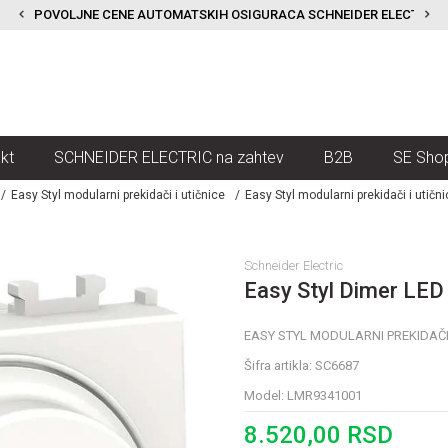
POVOLJNE CENE AUTOMATSKIH OSIGURACA SCHNEIDER ELECTRIC
kt
SCHNEIDER ELECTRIC na zahtev
B2B
SE Sho
Easy Styl modularni prekidači i utičnice
Easy Styl modularni prekidači i utični
Schneider Electric
Easy Styl Dimer LED
EASY STYL MODULARNI PREKIDAČI I
Šifra artikla:
SC6687
Model:
LMR9341001
8.520,00
RSD