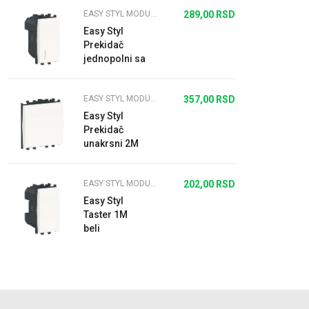
EASY STYL MODULARNI PREKIDAČI I UTIČNICE BELI
289,00
RSD
Easy Styl
Prekidač
jednopolni sa
indikatorskom
lampicom
EASY STYL MODULARNI PREKIDAČI I UTIČNICE BELI
357,00
RSD
16A 1M beli
Easy Styl
Prekidač
unakrsni 2M
beli
EASY STYL MODULARNI PREKIDAČI I UTIČNICE BELI
202,00
RSD
Easy Styl
Taster 1M
beli