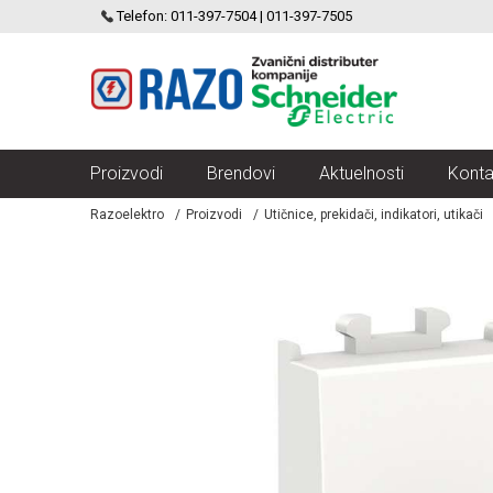
SCHNEIDER ELECTRIC
Telefon: 011-397-7504 | 011-397-7505
VELIKI IZBOR MODULARNIH PREKIDACA I UTICNICA
Proizvodi
Brendovi
Aktuelnosti
Konta
Razoelektro
Proizvodi
Utičnice, prekidači, indikatori, utikači