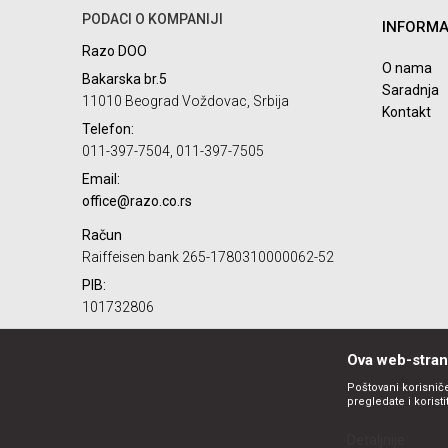
PODACI O KOMPANIJI
INFORMA
Razo DOO
O nama
Bakarska br.5
Saradnja
11010 Beograd Voždovac, Srbija
Kontakt
Telefon:
011-397-7504, 011-397-7505
Email:
office@razo.co.rs
Račun
Raiffeisen bank 265-1780310000062-52
PIB:
101732806
Matični broj:
07784287
Ova web-strani
Poštovani korisniče
pregledate i korist
Detaljnije