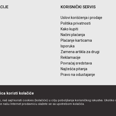
CIJE
KORISNIČKI SERVIS
Uslovi korišćenja i prodaje
Politika privatnosti
Kako kupiti
Načini plaćanja
Plaćanje karticama
Isporuka
Zamena artikla za drugi
Reklamacije
Povraćaj sredstava
Najčešća pitanja
Pravo na odustajanje
ca koristi kolačiće
, naš sajt koristi cookies (kolačiće) u cilju poboljšanja korisničkog iskustva. Ukoliko 
ite našu Internet prodavnicu slažete se sa upotrebom kolačića.