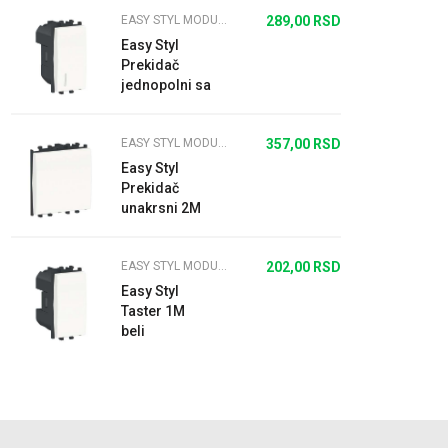
EASY STYL MODULARNI PREKIDAČI I UTIČNICE BELI
289,00
RSD
Easy Styl
Prekidač
jednopolni sa
indikatorskom
lampicom
EASY STYL MODULARNI PREKIDAČI I UTIČNICE BELI
357,00
RSD
16A 1M beli
Easy Styl
Prekidač
unakrsni 2M
beli
EASY STYL MODULARNI PREKIDAČI I UTIČNICE BELI
202,00
RSD
Easy Styl
Taster 1M
beli