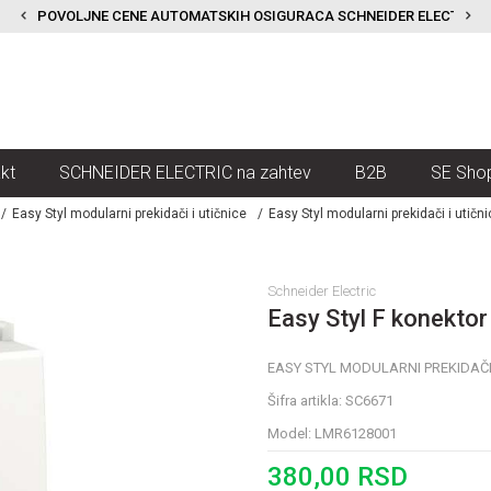
POVOLJNE CENE AUTOMATSKIH OSIGURACA SCHNEIDER ELECTRIC
kt
SCHNEIDER ELECTRIC na zahtev
B2B
SE Sho
Easy Styl modularni prekidači i utičnice
Easy Styl modularni prekidači i utični
Schneider Electric
Easy Styl F konektor
EASY STYL MODULARNI PREKIDAČI I
Šifra artikla:
SC6671
Model:
LMR6128001
380,00
RSD