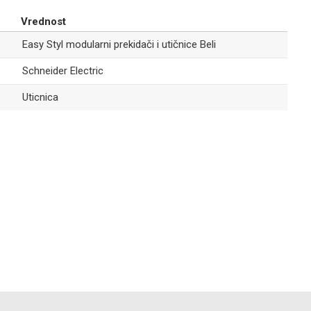
EASY STYL MODULARNI PREKIDAČI I UTIČNICE BELI
55,00
RSD
Vrednost
Easy Styl
Easy Styl modularni prekidači i utičnice Beli
Slepi modul
1M beli
Schneider Electric
Uticnica
EASY STYL MODULARNI PREKIDAČI I UTIČNICE BELI
216,00
RSD
Easy Styl
Email
Priključnica
EURO 1M bela
EASY STYL MODULARNI PREKIDAČI I UTIČNICE BELI
401,00
RSD
Easy Styl
Priključnica
dvopolna sa
poklopcem i
zaštitom bela