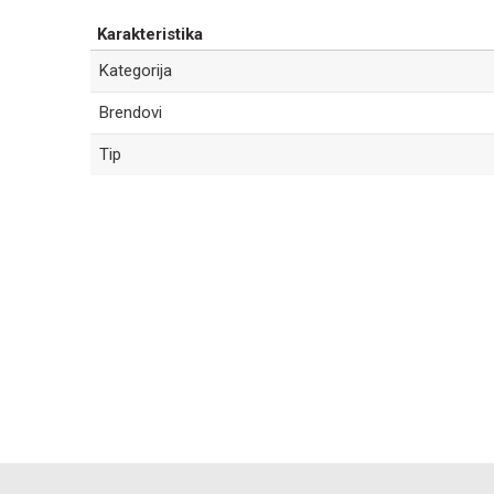
Karakteristika
Kategorija
Brendovi
Tip
Ime/Nadimak
Poruka
POŠALJI