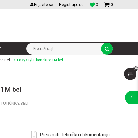
VELIKI IZBOR MODULARNIH PREKIDACA I UTICNICA
Prijavite se
Registrujte se
0
0
p
Pretraži sajt
ce Beli
Easy Styl F konektor 1M beli
(
0
)
 1M beli
 UTIČNICE BELI
Preuzmite tehničku dokumentaciju