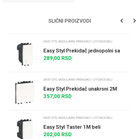
Ime/Nadimak
SLIČNI PROIZVODI
Email
EASY STYL MODULARNI PREKIDAČI I UTIČNICE BELI
Easy Styl Prekidač jednopolni sa
indikatorskom lampicom 16A 1M
289,00
RSD
Poruka
beli
EASY STYL MODULARNI PREKIDAČI I UTIČNICE BELI
Easy Styl Prekidač unakrsni 2M
beli
357,00
RSD
POŠALJI
EASY STYL MODULARNI PREKIDAČI I UTIČNICE BELI
Easy Styl Taster 1M beli
202,00
RSD