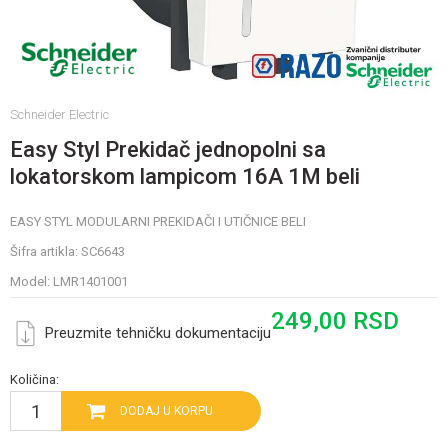
Schneider Electric
Easy Styl Prekidač jednopolni sa
lokatorskom lampicom 16A 1M beli
EASY STYL MODULARNI PREKIDAČI I UTIČNICE BELI
Šifra artikla:
SC6643
Model:
LMR1401001
249,00
RSD
Preuzmite tehničku dokumentaciju
Količina:
DODAJ U KORPU