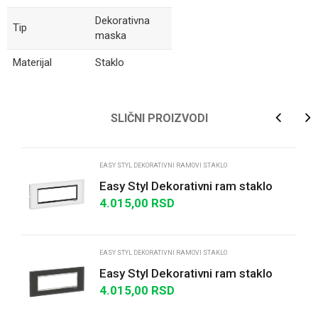
Dekorativna
Tip
maska
Materijal
Staklo
Ime/Nadimak
SLIČNI PROIZVODI
Email
EASY STYL DEKORATIVNI RAMOVI STAKLO
Easy Styl Dekorativni ram staklo
7M bela/crna
4.015,00
RSD
Poruka
EASY STYL DEKORATIVNI RAMOVI STAKLO
Easy Styl Dekorativni ram staklo
7M crna/hrom
4.015,00
RSD