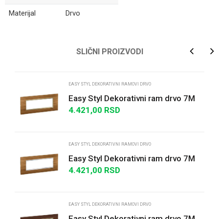
Materijal
Drvo
Ime/Nadimak
SLIČNI PROIZVODI
Email
EASY STYL DEKORATIVNI RAMOVI DRVO
Easy Styl Dekorativni ram drvo 7M
bambus/bež
4.421,00
RSD
Poruka
EASY STYL DEKORATIVNI RAMOVI DRVO
Easy Styl Dekorativni ram drvo 7M
bambus/hrom
4.421,00
RSD
POŠALJI
EASY STYL DEKORATIVNI RAMOVI DRVO
Easy Styl Dekorativni ram drvo 7M