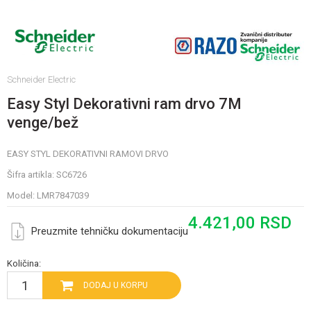
Schneider Electric
Easy Styl Dekorativni ram drvo 7M
venge/bež
EASY STYL DEKORATIVNI RAMOVI DRVO
Šifra artikla:
SC6726
Model:
LMR7847039
4.421,00
RSD
Preuzmite tehničku dokumentaciju
Količina:
DODAJ U KORPU