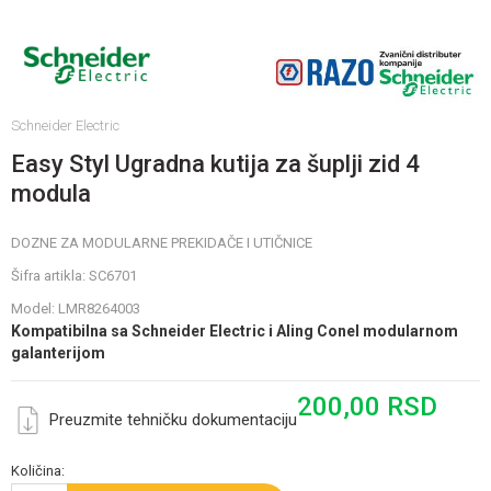
Schneider Electric
Easy Styl Ugradna kutija za šuplji zid 4
modula
DOZNE ZA MODULARNE PREKIDAČE I UTIČNICE
Šifra artikla:
SC6701
Model:
LMR8264003
Kompatibilna sa Schneider Electric i Aling Conel modularnom
galanterijom
200,00
RSD
Preuzmite tehničku dokumentaciju
Količina: