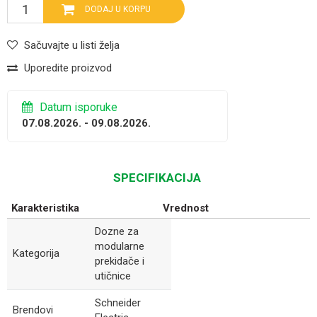
DODAJ U KORPU
Sačuvajte u listi želja
Uporedite proizvod
Datum isporuke
07.08.2026. - 09.08.2026.
SPECIFIKACIJA
Karakteristika
Vrednost
Dozne za
modularne
Kategorija
prekidače i
utičnice
Schneider
Brendovi