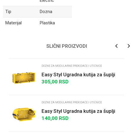
Electric
Tip
Dozna
Materijal
Plastika
Ime/Nadimak
SLIČNI PROIZVODI
Email
DOZNE ZA MODULARNE PREKIDAČE I UTIČNICE
Easy Styl Ugradna kutija za šuplji
zid 7 modula
305,00
RSD
Poruka
DOZNE ZA MODULARNE PREKIDAČE I UTIČNICE
Easy Styl Ugradna kutija za šuplji
zid 3 modula
140,00
RSD
POŠALJI