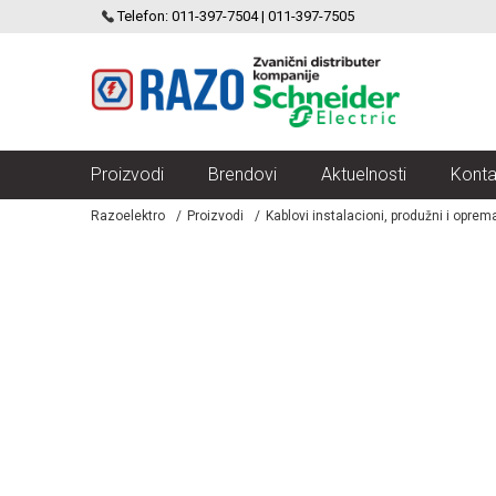
SCHNEIDER ELECTRIC
Telefon: 011-397-7504 | 011-397-7505
VELIKI IZBOR MODULARNIH PREKIDACA I UTICNICA
Proizvodi
Brendovi
Aktuelnosti
Konta
Razoelektro
Proizvodi
Kablovi instalacioni, produžni i oprem