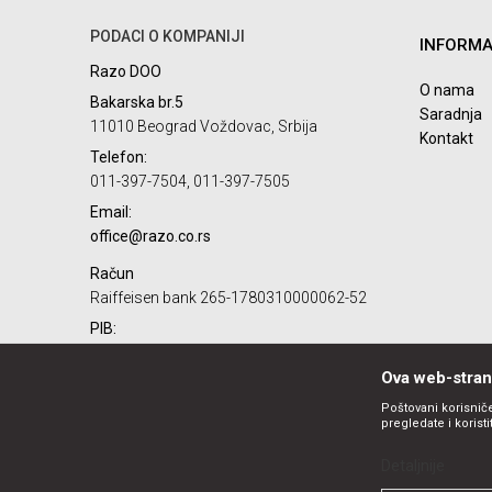
PODACI O KOMPANIJI
INFORMA
Poruka
Razo DOO
O nama
Bakarska br.5
Saradnja
11010 Beograd Voždovac, Srbija
Kontakt
Telefon:
011-397-7504, 011-397-7505
Email:
POŠALJI
office@razo.co.rs
Račun
Raiffeisen bank 265-1780310000062-52
PIB:
101732806
Ova web-strani
Matični broj:
07784287
Poštovani korisniče
pregledate i korist
Detaljnije