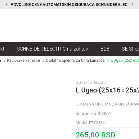
POVOLJNE CENE AUTOMATSKIH OSIGURACA SCHNEIDER ELECTRIC
kt
SCHNEIDER ELECTRIC na zahtev
B2B
SE Sho
a
Kablovske kanalice
Dodatna oprema za Ultra kanalice
L Ugao (25x16 i
Schneider Electric
L Ugao (25x16 i 25x
DODATNA OPREMA ZA ULTRA KAN
Šifra artikla:
SC4579
Model:
ETK25341
265,00
RSD