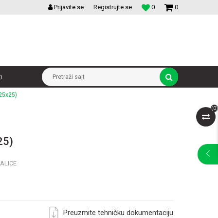
VELIKI IZBOR MODULARNIH PREKIDACA I UTICNICA
Prijavite se
Registrujte se
0
0
p
Pretraži sajt
 25x25)
(
0
)
25)
ALICE
Preuzmite tehničku dokumentaciju