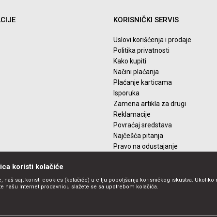
CIJE
KORISNIČKI SERVIS
Uslovi korišćenja i prodaje
Politika privatnosti
Kako kupiti
Načini plaćanja
Plaćanje karticama
Isporuka
Zamena artikla za drugi
Reklamacije
Povraćaj sredstava
Najčešća pitanja
Pravo na odustajanje
ca koristi kolačiće
, naš sajt koristi cookies (kolačiće) u cilju poboljšanja korisničkog iskustva. Ukoliko 
ite našu Internet prodavnicu slažete se sa upotrebom kolačića.