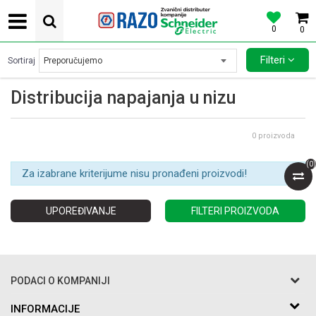
0
0
POVOLJNE CENE AUTOMATSKIH OSIGURACA SCHNEIDER ELECTRIC
Filteri
Sortiraj
Distribucija napajanja u nizu
0
proizvoda
(
0
)
Za izabrane kriterijume nisu pronađeni proizvodi!
UPOREĐIVANJE
FILTERI PROIZVODA
PODACI O KOMPANIJI
Razo DOO
INFORMACIJE