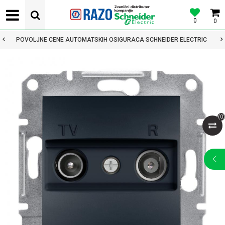
0
0
POVOLJNE CENE AUTOMATSKIH OSIGURACA SCHNEIDER ELECTRIC
(
0
)