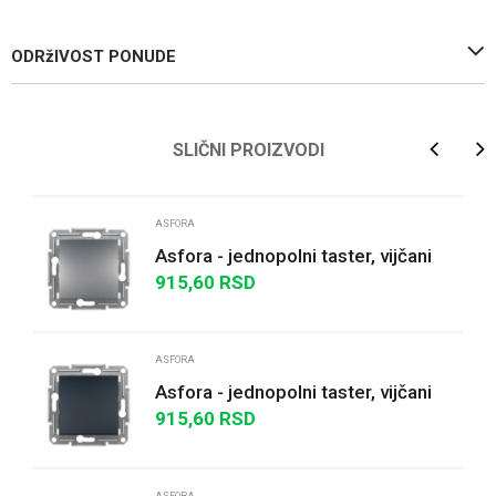
ODRžIVOST PONUDE
Ime/Nadimak
SLIČNI PROIZVODI
Email
ASFORA
Asfora - jednopolni taster, vijčani
priključak, bez rama, čelik
915,60
RSD
Poruka
ASFORA
Asfora - jednopolni taster, vijčani
priključak, bez rama, antracit
915,60
RSD
POŠALJI