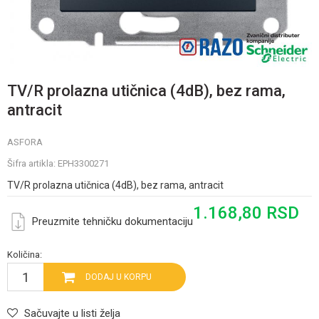
TV/R prolazna utičnica (4dB), bez rama,
antracit
ASFORA
Šifra artikla:
EPH3300271
TV/R prolazna utičnica (4dB), bez rama, antracit
1.168,80
RSD
Preuzmite tehničku dokumentaciju
Količina:
DODAJ U KORPU
Sačuvajte u listi želja