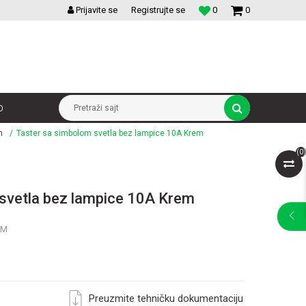
VELIKI IZBOR MODULARNIH PREKIDACA I UTICNICA
Prijavite se
Registrujte se
0
0
p
Pretraži sajt
m
Taster sa simbolom svetla bez lampice 10A Krem
(
0
)
svetla bez lampice 10A Krem
EM
Preuzmite tehničku dokumentaciju