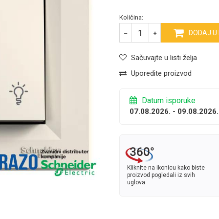
Količina:
DODAJ U
Sačuvajte u listi želja
Uporedite proizvod
Datum isporuke
07.08.2026. - 09.08.2026.
Kliknite na ikonicu kako biste
proizvod pogledali iz svih
uglova