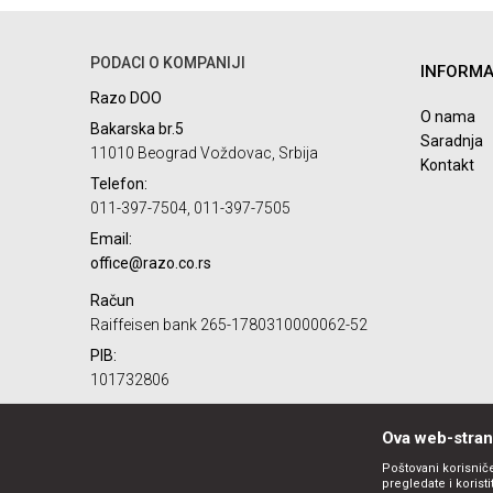
Ime/Nadimak
PODACI O KOMPANIJI
INFORMA
Poruka
Razo DOO
O nama
Bakarska br.5
Saradnja
11010 Beograd Voždovac, Srbija
Kontakt
Telefon:
011-397-7504, 011-397-7505
Email:
POŠALJI
office@razo.co.rs
Račun
Raiffeisen bank 265-1780310000062-52
PIB:
101732806
Matični broj:
07784287
Ova web-strani
Poštovani korisniče
pregledate i korist