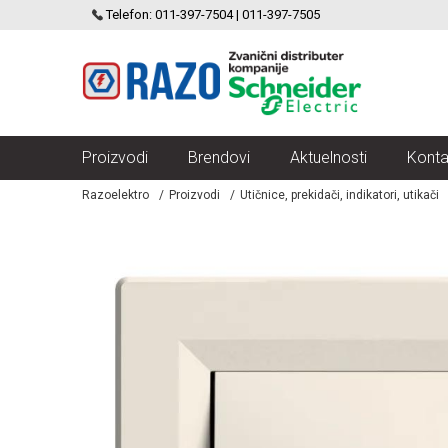
SCHNEIDER ELECTRIC
Telefon: 011-397-7504 | 011-397-7505
VELIKI IZBOR MODULARNIH PREKIDACA I UTICNICA
Proizvodi
Brendovi
Aktuelnosti
Konta
Razoelektro
Proizvodi
Utičnice, prekidači, indikatori, utikači