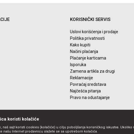
Email
CIJE
KORISNIČKI SERVIS
Uslovi korišćenja i prodaje
Politika privatnosti
Kako kupiti
Načini plaćanja
Plaćanje karticama
Isporuka
Zamena artikla za drugi
Reklamacije
Povraćaj sredstava
Najčešća pitanja
Pravo na odustajanje
ca koristi kolačiće
, naš sajt koristi cookies (kolačiće) u cilju poboljšanja korisničkog iskustva. Ukoliko 
ite našu Internet prodavnicu slažete se sa upotrebom kolačića.