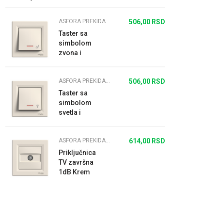
ASFORA PREKIDAČI I UTIČNICE KREM
506,00
RSD
Taster sa
simbolom
zvona i
lampicom
10A Krem
ASFORA PREKIDAČI I UTIČNICE KREM
506,00
RSD
Taster sa
simbolom
svetla i
lampicom
10A Krem
ASFORA PREKIDAČI I UTIČNICE KREM
614,00
RSD
Priključnica
TV završna
1dB Krem