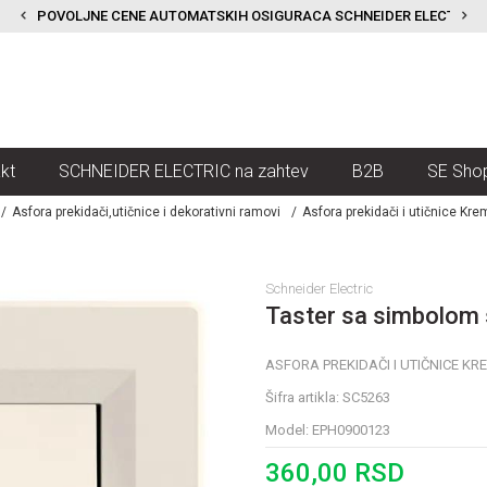
POVOLJNE CENE AUTOMATSKIH OSIGURACA SCHNEIDER ELECTRIC
kt
SCHNEIDER ELECTRIC na zahtev
B2B
SE Sho
Asfora prekidači,utičnice i dekorativni ramovi
Asfora prekidači i utičnice Kre
Schneider Electric
Taster sa simbolom 
ASFORA PREKIDAČI I UTIČNICE KR
Šifra artikla:
SC5263
Model:
EPH0900123
360,00
RSD