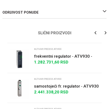
ODRžIVOST PONUDE
Ime/Nadimak
SLIČNI PROIZVODI
Email
ALTIVAR PROCESS ATV900
frekventni regulator - ATV930 -
110kW - 400/480V - bez kočione
1.282.731,60
RSD
Poruka
jedinice - IP0...
ALTIVAR PROCESS ATV900
samostojeći fr. regulator - ATV930
- 110kW - 400/440V- bez kočione
2.441.338,20
RSD
jedinice-I...
POŠALJI