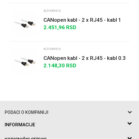
ALTIVAR 61Q
CANopen kabl - 2 x RJ45 - kabl 1
m
2.451,96
RSD
POŠALJI
ALTIVAR 61Q
CANopen kabl - 2 x RJ45 - kabl 0.3
m
2.148,30
RSD
PODACI O KOMPANIJI
Razo DOO
INFORMACIJE
O nama
Bakarska br.5