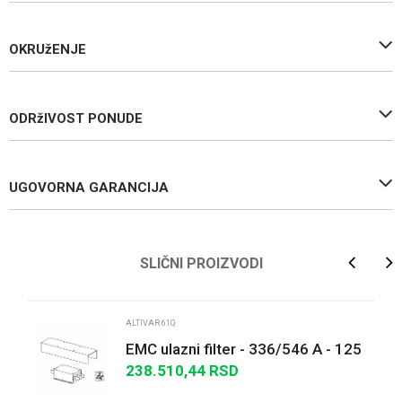
OKRUžENJE
ODRžIVOST PONUDE
UGOVORNA GARANCIJA
Ime/Nadimak
SLIČNI PROIZVODI
Email
ALTIVAR 61Q
EMC ulazni filter - 336/546 A - 125
W - trofazno napajanje
238.510,44
RSD
Poruka