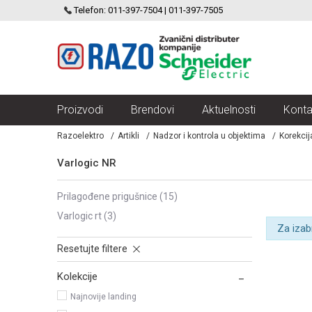
SCHNEIDER ELECTRIC
Telefon: 011-397-7504 | 011-397-7505
VELIKI IZBOR MODULARNIH PREKIDACA I UTICNICA
Proizvodi
Brendovi
Aktuelnosti
Konta
Razoelektro
Artikli
Nadzor i kontrola u objektima
Korekcij
Varlogic NR
prilagođene prigušnice
(15)
varlogic rt
(3)
Za izab
Resetujte filtere
Kolekcije
Najnovije landing