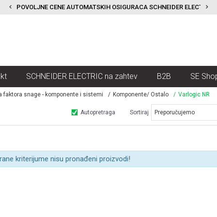
POVOLJNE CENE AUTOMATSKIH OSIGURACA SCHNEIDER ELECTRIC
kt
SCHNEIDER ELECTRIC na zahtev
B2B
SE Sho
a faktora snage - komponente i sistemi
Komponente/ Ostalo
Varlogic NR
Autopretraga
Sortiraj
rane kriterijume nisu pronađeni proizvodi!