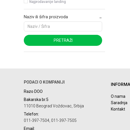
Najprodavanije landing
Naziv ili šifra proizvoda
PRETRAŽI
PODACI O KOMPANIJI
INFORMA
Razo DOO
O nama
Bakarska br.5
Saradnja
11010 Beograd Voždovac, Srbija
Kontakt
Telefon:
011-397-7504, 011-397-7505
Email: