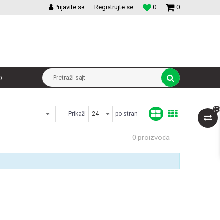
VELIKI IZBOR MODULARNIH PREKIDACA I UTICNICA
Prijavite se
Registrujte se
0
0
p
Pretraži sajt
(
0
)
Prikaži
po strani
0
proizvoda